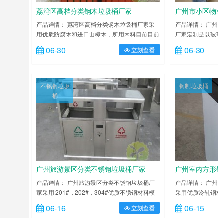
荔湾区高档分类钢木垃圾桶厂家
广州市小区物
制
产品详情： 荔湾区高档分类钢木垃圾桶厂家采
产品详情： 广
用优质防腐木和进口山樟木，所用木料目前目前
厂家定制是以玻
均需烘干脱水、压刨、砂光、打磨，封孔处理后
毡、纱等）作为
06-30
06-30
立刻查看
再喷专用户外油漆，色泽持久，使用寿命长。也
料的一种复合材
可选用更高档次的塑木代替实木。新型环保材料
垃圾桶和模压玻
塑木具有超强耐候性以及抗老化性，户外长期使
是由增强纤维和
用具有不变形、不退色、不开裂等特点，使用寿
和内胆部分经过
不锈钢垃圾
钢制垃圾桶
命远超高端木材。桶身钢制部分经酸洗磷化进行
工艺然后出成品
桶
静电喷涂或烤漆处理，钢木……
碱，抗老化，太
广州旅游景区分类不锈钢垃圾桶厂家
广州室内方形
产品详情： 广州旅游景区分类不锈钢垃圾桶厂
产品详情： 广
家采用 201#，202#，304#优质不锈钢材料模
采用优质冷轧钢
压成型，坚固耐用，不易破损；耐火安全，抗高
弯、冲压、焊接
06-16
06-15
立刻查看
低温，适合各种恶劣气候条件；金属亮泽，高雅
油、喷砂防锈处