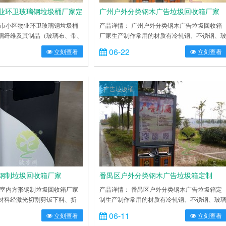
业环卫玻璃钢垃圾桶厂家定
广州户外分类钢木广告垃圾回收箱厂家
州市小区物业环卫玻璃钢垃圾桶
产品详情： 广州户外分类钢木广告垃圾回收箱
璃纤维及其制品（玻璃布、带、
厂家生产制作常用的材质有冷轧钢、不锈钢、
增强材料，以合成树脂作基体材
璃钢；产品造型经典时尚，整体结构牢靠，箱
06-22
立刻查看
立刻查看
料，根据成型工艺有手糊玻璃钢
箱底连体式设计，底座可固定地上，抗打击，
璃钢垃圾桶。纤维增强复合材料
风力。控制箱体高度，广告桶高度设计在 1.8 
基体组成，模具一次成型，桶身
左右，符合城市规划要求。独特的抽屉式斜插
打磨、除尘、喷漆等一系列后期
桶减轻环卫工人清理劳动强度，投口与清理口
广告垃圾桶
。它具有强度高，耐腐蚀，耐酸
体设计，便于垃圾入箱及清理。广告垃圾箱具
阳暴晒下不……
投入成本低，直接受……
钢制垃圾回收箱厂家
番禺区户外分类钢木广告垃圾箱定制
州室内方形钢制垃圾回收箱厂家
产品详情： 番禺区户外分类钢木广告垃圾箱定
材料经激光切割剪钣下料、折
制生产制作常用的材质有冷轧钢、不锈钢、玻
、打磨、等工艺：表面经过除
钢；产品造型经典时尚，整体结构牢靠，箱体
06-11
立刻查看
立刻查看
理后，再进行酸洗磷化处理；表
底连体式设计，底座可固定地上，抗打击，抗