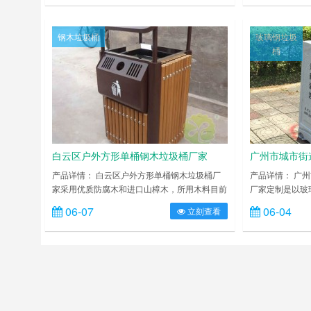
美观，广泛适用于各种机场、商场高档场所；内
面清理干燥后整
外表面光洁，减少垃圾残留，易于清洁；配置镀
电喷涂是经过流
锌板内桶，便于垃圾清倒；激光切割开料，尺寸
却，加工后的塑
钢木垃圾桶
玻璃钢垃圾
精准，投口无缝焊接成型，打磨抛光处理圆滑不
作而成的钢制垃
桶
割手，传志环保……
耐用。 广州室
白云区户外方形单桶钢木垃圾桶厂家
广州市城市街
制
产品详情： 白云区户外方形单桶钢木垃圾桶厂
产品详情： 广
家采用优质防腐木和进口山樟木，所用木料目前
厂家定制是以玻
目前均需烘干脱水、压刨、砂光、打磨，封孔处
毡、纱等）作为
06-07
06-04
立刻查看
理后再喷专用户外油漆，色泽持久，使用寿命
料的一种复合材
长。也可选用更高档次的塑木代替实木。新型环
垃圾桶和模压玻
保材料塑木具有超强耐候性以及抗老化性，户外
是由增强纤维和
长期使用具有不变形、不退色、不开裂等特点，
和内胆部分经过
使用寿命远超高端木材。桶身钢制部分经酸洗磷
工艺然后出成品
化进行静电喷涂或烤漆处理，……
碱，抗老化，太