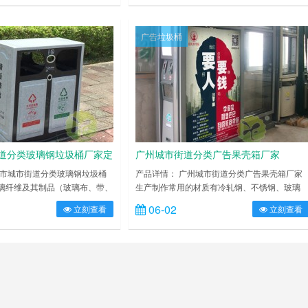
体进行静电喷涂或烤漆处理，静
力。控制箱体高度，广告桶高度设计在 1.8 米
水线高温固化炉固化后再出炉冷
右，符合城市规划要求。独特的抽屉式斜插内
粉附着力强，不易剥落，这样制
减轻环卫工人清理劳动强度，投口与清理口一
广告垃圾桶
圾桶户外防锈效果好，整体坚固
设计，便于垃圾入箱及清理。广告垃圾箱具有
内方形钢制垃圾……
入成本低，直接受众……
道分类玻璃钢垃圾桶厂家定
广州城市街道分类广告果壳箱厂家
州市城市街道分类玻璃钢垃圾桶
产品详情： 广州城市街道分类广告果壳箱厂家
璃纤维及其制品（玻璃布、带、
生产制作常用的材质有冷轧钢、不锈钢、玻璃
增强材料，以合成树脂作基体材
钢；产品造型经典时尚，整体结构牢靠，箱体
06-02
立刻查看
立刻查看
料，根据成型工艺有手糊玻璃钢
底连体式设计，底座可固定地上，抗打击，抗
璃钢垃圾桶。纤维增强复合材料
力。控制箱体高度，广告桶高度设计在 1.8 米
基体组成，模具一次成型，桶身
右，符合城市规划要求。独特的抽屉式斜插内
打磨、除尘、喷漆等一系列后期
减轻环卫工人清理劳动强度，投口与清理口一
。它具有强度高，耐腐蚀，耐酸
设计，便于垃圾入箱及清理。广告垃圾箱具有
阳暴晒下不……
入成本低，直接受众效……