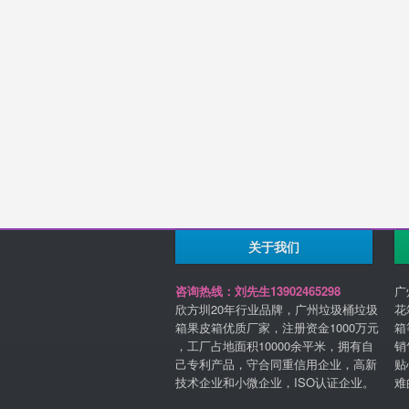
关于我们
咨询热线：刘先生13902465298
广
欣方圳20年行业品牌，广州垃圾桶垃圾
花
箱果皮箱优质厂家，注册资金1000万元
箱
，工厂占地面积10000余平米，拥有自
销
己专利产品，守合同重信用企业，高新
贴
技术企业和小微企业，ISO认证企业。
难