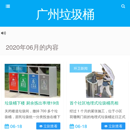
广州垃圾桶
2020年06月的内容
环卫新闻
环卫新闻
垃圾桶下楼 厨余拣出率增19倍
首个社区地埋式垃圾桶亮相
关闭楼道垃圾间，撤掉 700 多个垃
经过 1 个月的紧张施工，位于小区
圾桶，居民垃圾统一分类投放在楼下
荷珊阁门前的地埋式垃圾桶近日正式
的桶站。在朝阳华腾园小区，居民、
竣工、投入使用，深圳市罗湖区怡景
06-18
06-18
立刻查看
立刻查看
属地和物业公司正努力改变着 20 年
花园的居民由此告别了常规裸露垃圾