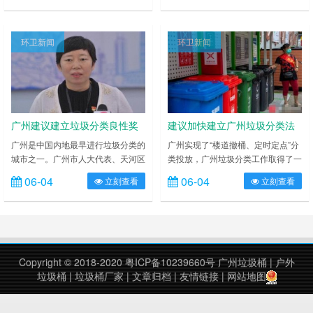
的扔垃圾旧习。试点半个月来，每天
桶带来的异味、满溢等烦恼。据悉，
分出的厨余垃圾从 3 桶增加至 60
这是深圳首个社区地埋式垃圾桶。至
桶，厨余垃圾拣出率增了 19 倍。 劲
此，深圳地埋式垃圾桶点增至 34
环卫新闻
环卫新闻
松桥东北角，华腾园小区坐落着 13
个，遍布福田、南山、罗湖、宝安、
栋居民楼。楼院里最近新设了 11 组
龙华、大鹏、坪山、光明等八个行政
分类垃圾桶站。早晚两个时段，有指
区。 记者现场看到，比起常规 1 米
导员现场帮助……
多高的 660 升垃圾桶，地埋式……
广州建议建立垃圾分类良性奖
建议加快建立广州垃圾分类法
惩机制
律法规体系
广州是中国内地最早进行垃圾分类的
广州实现了“楼道撤桶、定时定点”分
城市之一。广州市人大代表、天河区
类投放，广州垃圾分类工作取得了一
市容环卫第三管理所所长王凤丽表
定进展，但目前仍不能过于乐观。广
06-04
06-04
立刻查看
立刻查看
示，现阶段广州的垃圾分类仍存在党
州市人大代表、广州市珠村实业有限
政机关、样板小区等重视程度高，硬
公司三资交易办专员潘映珊指出，生
件和分类意识比较强，普及率高，效
活垃圾分类总体上仍未取得实质性突
果好，城中村和老旧小区分类比较迟
破。2020 年广州市两会召开之际，
缓的问题。王凤丽建议，针对垃圾分
潘映珊建议，引入生活垃圾分类的目
类的逐步深入，政府应加大投入和扶
标体系，全面推进相关政策体系的顶
Copyright © 2018-2020
粤ICP备10239660号
广州垃圾桶
|
户外
持力度。建立良性的奖惩机制。 王
层设计。加快建立符合广州垃圾分类
垃圾桶
|
垃圾桶厂家
|
文章归档
|
友情链接
|
网站地图
凤丽走访调研发现，在投放餐厨垃圾
法律法规体系，推进生活垃圾分类管
时，要求必……
理……