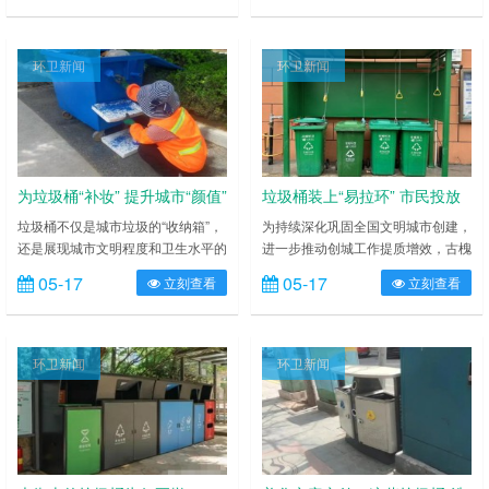
区是哈尔滨新区最早一批实现垃圾分
项清洁工作做实、做细、做好，用辛
类智能化管理的小区。 自 2022 年 9
勤劳动的汗水扮靓清洁美丽的友谊。
月，哈尔滨新区投入 2000 余万元购
一是加大清扫保洁力度，不断提升保
环卫新闻
环卫新闻
置的 452 台智能垃圾箱体投入使用
洁标准。该环卫中心改变以往传统人
以来，已涵盖全区 134 个小区，累
工清扫模式，采取“人工+机械”作业
计注册人数达 57208 户，累计投放
模式，对镇内 50 万平方米主次干道
重量 2……
进行巡回清扫保洁，每天出动保洁
员……
为垃圾桶“补妆” 提升城市“颜值”
垃圾桶装上“易拉环” 市民投放
不脏手
垃圾桶不仅是城市垃圾的“收纳箱”，
为持续深化巩固全国文明城市创建，
还是展现城市文明程度和卫生水平的
进一步推动创城工作提质增效，古槐
名片。近日，县执法局组织人员对街
街道北门社区围绕群众满意度提升，
05-17
05-17
立刻查看
立刻查看
区果皮箱、垃圾箱集中刷洗，清洗过
通过惠民生、暖民心举措，着力解决
后进行精致“补妆”，进一步提升城市
好社区群众“急难愁盼”问题。 近日，
新颜值。 长期放置在街道上的垃圾
在北门社区，很多居民发现小区垃圾
箱，经受风吹日晒和垃圾腐蚀，出现
桶多了一个“小装置”——吊环滑动拉
环卫新闻
环卫新闻
不同程度破损，既影响垃圾的正常收
手，方便又卫生，居民们对此纷纷点
运，也影响城市整体形象，环卫工人
赞。按照全国文明城市创建相关要
先用抹布仔细将垃圾桶表面污渍、锈
求，垃圾桶要保持桶盖“常闭”，以免
斑进行冲洗、擦拭，在用油漆进行粉
垃圾的异味散发出来。但在网格员们
刷，……
日……