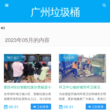
广州垃圾桶
2023年05月的内容
环卫新闻
环卫新闻
新区452台智能垃圾分类箱进小
环卫中心做好城市环卫保洁，
区
扮靓清洁美丽友谊
在华润中海江城小区，智能垃圾分类
为全面提升镇内环境卫生和城市文明
箱整齐排列在居民出入口，与小区优
程度，更好地服务广大群众，黑龙江
质绿化、塑胶跑道浑然一体。居民李
省双鸭山市友谊县环境卫生服务中心
05-31
05-31
立刻查看
立刻查看
黎正在按垃圾类别投放垃圾。这个小
不断加强作业强度，多措并举，把各