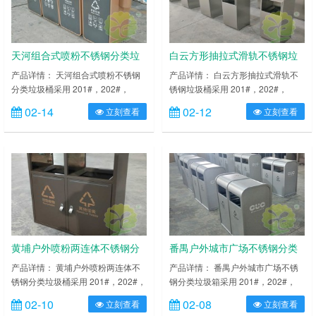
料，尺寸精准，投口无缝焊接成型，
料，尺寸精准，投口无缝焊接成型，
打磨抛光处理圆滑不割手，……
打磨抛光处理圆滑不割手，传……
天河组合式喷粉不锈钢分类垃
白云方形抽拉式滑轨不锈钢垃
圾桶
圾桶
产品详情： 天河组合式喷粉不锈钢
产品详情： 白云方形抽拉式滑轨不
分类垃圾桶采用 201#，202#，
锈钢垃圾桶采用 201#，202#，
304#优质不锈钢材料模压成型，坚
304#优质不锈钢材料模压成型，坚
02-14
02-12
立刻查看
立刻查看
固耐用，不易破损；耐火安全，抗高
固耐用，不易破损；耐火安全，抗高
低温，适合各种恶劣气候条件；金属
低温，适合各种恶劣气候条件；金属
亮泽，高雅美观，广泛适用于各种机
亮泽，高雅美观，广泛适用于各种机
场、商场高档场所；内外表面光洁，
场、商场高档场所；内外表面光洁，
减少垃圾残留，易于清洁；配置镀锌
减少垃圾残留，易于清洁；配置镀锌
板内桶，便于垃圾清倒；激光切割开
板内桶，便于垃圾清倒；激光切割开
料，尺寸精准，投口无缝焊接成型，
料，尺寸精准，投口无缝焊接成型，
打磨抛光处理圆滑不割手，传……
打磨抛光处理圆滑不割手，传……
黄埔户外喷粉两连体不锈钢分
番禺户外城市广场不锈钢分类
类垃圾桶
垃圾箱
产品详情： 黄埔户外喷粉两连体不
产品详情： 番禺户外城市广场不锈
锈钢分类垃圾桶采用 201#，202#，
钢分类垃圾箱采用 201#，202#，
304#优质不锈钢材料模压成型，坚
304#优质不锈钢材料模压成型，坚
02-10
02-08
立刻查看
立刻查看
固耐用，不易破损；耐火安全，抗高
固耐用，不易破损；耐火安全，抗高