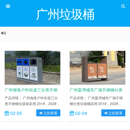
广州垃圾桶
广州海珠户外街道三分类不锈
广州荔湾城市广场不锈钢分类
钢垃圾箱
垃圾桶
产品详情： 广州海珠户外街道三分
产品详情： 广州荔湾城市广场不锈
类不锈钢垃圾箱采用 201#，202#，
钢分类垃圾桶采用 201#，202#，
304#优质不锈钢材料模压成型，坚
304#优质不锈钢材料模压成型，坚
02-05
02-04
立刻查看
立刻查看
固耐用，不易破损；耐火安全，抗高
固耐用，不易破损；耐火安全，抗高
低温，适合各种恶劣气候条件；金属
低温，适合各种恶劣气候条件；金属
亮泽，高雅美观，广泛适用于各种机
亮泽，高雅美观，广泛适用于各种机