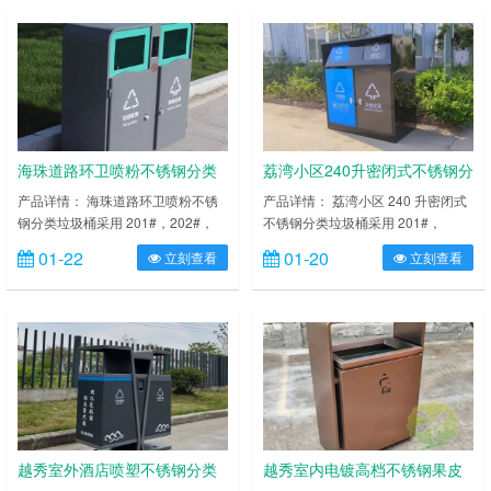
亮泽，高雅美观，广泛适用于各种机
亮泽，高雅美观，广泛适用于各种机
场、商场高档场所；内外表面光洁，
场、商场高档场所；内外表面光洁，
减少垃圾残留，易于清洁；配置镀锌
减少垃圾残留，易于清洁；配置镀锌
板内桶，便于垃圾清倒；激光切割开
板内桶，便于垃圾清倒；激光切割开
料，尺寸精准，投口无缝焊接成型，
料，尺寸精准，投口无缝焊接成型，
打磨抛光处理圆滑不割手，传志……
打磨抛光处理圆滑不割手，传志
环……
海珠道路环卫喷粉不锈钢分类
荔湾小区240升密闭式不锈钢分
垃圾桶
类垃圾桶
产品详情： 海珠道路环卫喷粉不锈
产品详情： 荔湾小区 240 升密闭式
钢分类垃圾桶采用 201#，202#，
不锈钢分类垃圾桶采用 201#，
304#优质不锈钢材料模压成型，坚
202#，304#优质不锈钢材料模压成
01-22
01-20
立刻查看
立刻查看
固耐用，不易破损；耐火安全，抗高
型，坚固耐用，不易破损；耐火安
低温，适合各种恶劣气候条件；金属
全，抗高低温，适合各种恶劣气候条
亮泽，高雅美观，广泛适用于各种机
件；金属亮泽，高雅美观，广泛适用
场、商场高档场所；内外表面光洁，
于各种机场、商场高档场所；内外表
减少垃圾残留，易于清洁；配置镀锌
面光洁，减少垃圾残留，易于清洁；
板内桶，便于垃圾清倒；激光切割开
配置镀锌板内桶，便于垃圾清倒；激
料，尺寸精准，投口无缝焊接成型，
光切割开料，尺寸精准，投口无缝焊
打磨抛光处理圆滑不割手……
接成型，打磨抛光处理圆……
越秀室外酒店喷塑不锈钢分类
越秀室内电镀高档不锈钢果皮