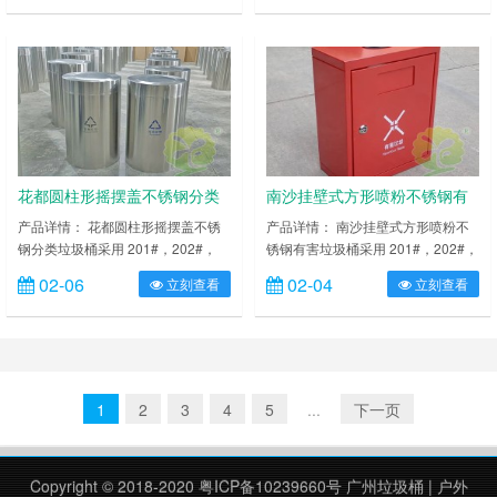
低温，适合各种恶劣气候条件；金属
低温，适合各种恶劣气候条件；金属
亮泽，高雅美观，广泛适用于各种机
亮泽，高雅美观，广泛适用于各种机
场、商场高档场所；内外表面光洁，
场、商场高档场所；内外表面光洁，
减少垃圾残留，易于清洁；配置镀锌
减少垃圾残留，易于清洁；配置镀锌
板内桶，便于垃圾清倒；激光切割开
板内桶，便于垃圾清倒；激光切割开
料，尺寸精准，投口无缝焊接成型，
料，尺寸精准，投口无缝焊接成型，
打磨抛光处理圆滑不割手……
打磨抛光处理圆滑不割手，……
花都圆柱形摇摆盖不锈钢分类
南沙挂壁式方形喷粉不锈钢有
垃圾桶
害垃圾桶
产品详情： 花都圆柱形摇摆盖不锈
产品详情： 南沙挂壁式方形喷粉不
钢分类垃圾桶采用 201#，202#，
锈钢有害垃圾桶采用 201#，202#，
304#优质不锈钢材料模压成型，坚
304#优质不锈钢材料模压成型，坚
02-06
02-04
立刻查看
立刻查看
固耐用，不易破损；耐火安全，抗高
固耐用，不易破损；耐火安全，抗高
低温，适合各种恶劣气候条件；金属
低温，适合各种恶劣气候条件；金属
亮泽，高雅美观，广泛适用于各种机
亮泽，高雅美观，广泛适用于各种机
场、商场高档场所；内外表面光洁，
场、商场高档场所；内外表面光洁，
减少垃圾残留，易于清洁；配置镀锌
减少垃圾残留，易于清洁；配置镀锌
板内桶，便于垃圾清倒；激光切割开
板内桶，便于垃圾清倒；激光切割开
1
2
3
4
5
...
下一页
料，尺寸精准，投口无缝焊接成型，
料，尺寸精准，投口无缝焊接成型，
打磨抛光处理圆滑不割手，……
打磨抛光处理圆滑不割手……
Copyright © 2018-2020
粤ICP备10239660号
广州垃圾桶
|
户外