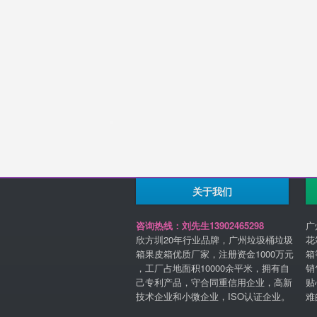
关于我们
咨询热线：刘先生13902465298
广
欣方圳20年行业品牌，广州垃圾桶垃圾
花
箱果皮箱优质厂家，注册资金1000万元
箱
，工厂占地面积10000余平米，拥有自
销
己专利产品，守合同重信用企业，高新
贴
技术企业和小微企业，ISO认证企业。
难