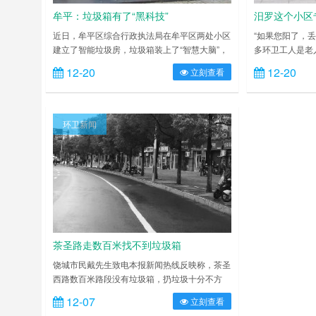
牟平：垃圾箱有了“黑科技”
汨罗这个小区
近日，牟平区综合行政执法局在牟平区两处小区
“如果您阳了，
建立了智能垃圾房，垃圾箱装上了“智慧大脑”，
多环卫工人是老
扔垃圾成了一件“洋气事”，让牟平区垃圾分类开
如何减少环卫工
12-20
12-20
立刻查看
展步入“快车道”。 在丰金天和新城小区，一
的问题。 近段
处新建的智能垃圾房格外显眼，牟平区综合行政
业主们进出单元
执法局的工作人员正在为物业的工作人员和居民
桶，上面贴着的“
介绍操作和积分兑换方法。与传统垃圾箱相比，
们小区物业真可
环卫新闻
这套智能设备可是“十八般武艺”俱全，封闭式箱
来，这是该小区
体不仅不会造成……
相关人员介绍，
茶圣路走数百米找不到垃圾箱
饶城市民戴先生致电本报新闻热线反映称，茶圣
西路数百米路段没有垃圾箱，扔垃圾十分不方
便，“希望相关部门可以在这个路段放置一些垃
12-07
立刻查看
圾箱。” 当天下午，记者沿茶圣西路与庆丰