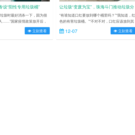
专设“阳性专用垃圾桶”
让垃圾“变废为宝”，珠海斗门推动垃圾分
类进村居
丢垃圾时最好消杀一下，因为很
“有谁知道口红要放到哪个桶里吗？”“我知道，
人……”国家疫情政策放开后，
色的有害垃圾桶。”“不对不对，口红应该放到其
人的感染风险，是社会关注关心
他垃圾桶！”这是从珠海市斗门区马山村委会会
12-07
立刻查看
立刻查看
时间，在汨罗市西湖首府小区，
议室传出的一段有关垃圾分类知识的有趣问答
楼时，发现进门口多了一个垃圾
近日，斗门区乾务镇垃圾分类办联合马山村村
阳性专用垃圾桶”格外醒目。“我
会举办的主题为“让垃圾有个好归宿”的主题宣传
爱。”业主们为此举点赞。 原
活动吸引了许多村民的目光。 “垃圾就是‘迷路’
物业专门设置的。小区物业公司
宝贵资源，而我们的任务就是帮助垃圾找到回
小区有……
的路，给……