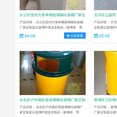
白云区室内方形单桶玻璃钢垃圾桶厂家定
天河区公园环
制
产品详情： 白云区室内方形单桶玻璃钢垃圾桶
产品详情： 天
厂家定制是以玻璃纤维及其制品（玻璃布、带、
定制是以玻璃纤
毡、纱等）作为增强材料，以合成树脂作基体材
纱等）作为增强
04-09
03-05
立刻查看
料的一种复合材料，根据成型工艺有手糊玻璃钢
一种复合材料，
垃圾桶和模压玻璃钢垃圾桶。纤维增强复合材料
桶和模压玻璃钢
是由增强纤维和基体组成，模具一次成型，桶身
增强纤维和基体
和内胆部分经过打磨、除尘、喷漆等一系列后期
胆部分经过打磨
工艺然后出成品。它具有强度高，耐腐蚀，耐酸
然后出成品。它
碱，抗老化，太阳暴晒下……
抗老化，太阳暴
从化区户外圆柱形玻璃钢垃圾桶厂家定制
黄埔区小区物
制
产品详情： 从化区户外圆柱形玻璃钢垃圾桶厂
产品详情： 黄
家定制是以玻璃纤维及其制品（玻璃布、带、
厂家定制是以玻