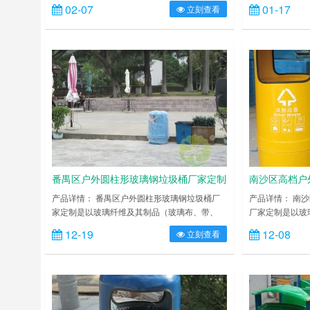
毡、纱等）作为增强材料，以合成树脂作基体材
毡、纱等）作为
02-07
01-17
立刻查看
料的一种复合材料，根据成型工艺有手糊玻璃钢
料的一种复合材
垃圾桶和模压玻璃钢垃圾桶。纤维增强复合材料
垃圾桶和模压玻
是由增强纤维和基体组成，模具一次成型，桶身
是由增强纤维和
和内胆部分经过打磨、除尘、喷漆等一系列后期
和内胆部分经过
工艺然后出成品。它具有强度高，耐腐蚀，耐酸
工艺然后出成品
碱，抗老化，太阳暴晒下不……
碱，抗老化，太
番禺区户外圆柱形玻璃钢垃圾桶厂家定制
南沙区高档户
制
产品详情： 番禺区户外圆柱形玻璃钢垃圾桶厂
产品详情： 南
家定制是以玻璃纤维及其制品（玻璃布、带、
厂家定制是以玻
毡、纱等）作为增强材料，以合成树脂作基体材
毡、纱等）作为
12-19
12-08
立刻查看
料的一种复合材料，根据成型工艺有手糊玻璃钢
料的一种复合材
垃圾桶和模压玻璃钢垃圾桶。纤维增强复合材料
垃圾桶和模压玻
是由增强纤维和基体组成，模具一次成型，桶身
是由增强纤维和
和内胆部分经过打磨、除尘、喷漆等一系列后期
和内胆部分经过
工艺然后出成品。它具有强度高，耐腐蚀，耐酸
工艺然后出成品
碱，抗老化，太阳暴晒下不……
碱，抗老化，太