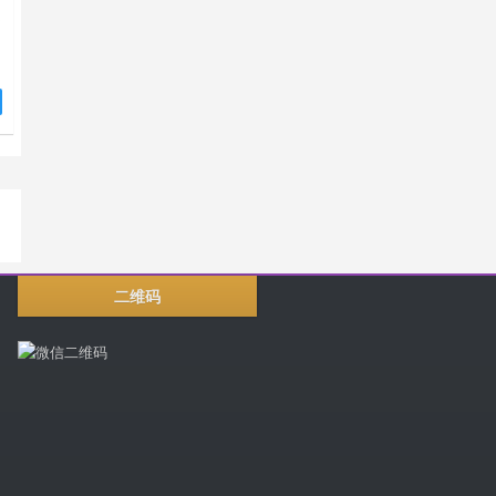
定
、
材
钢
料
身
期
酸
二维码