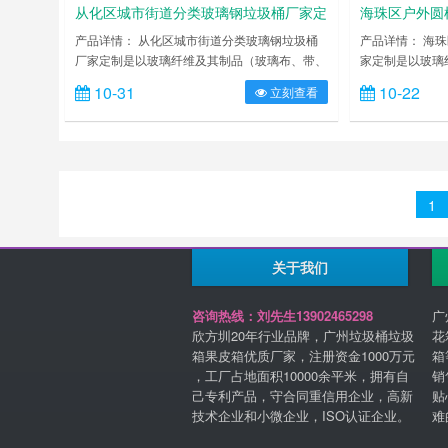
从化区城市街道分类玻璃钢垃圾桶厂家定
海珠区户外圆
制
产品详情： 从化区城市街道分类玻璃钢垃圾桶
产品详情： 海
厂家定制是以玻璃纤维及其制品（玻璃布、带、
家定制是以玻璃
毡、纱等）作为增强材料，以合成树脂作基体材
毡、纱等）作为
10-31
10-22
立刻查看
料的一种复合材料，根据成型工艺有手糊玻璃钢
料的一种复合材
垃圾桶和模压玻璃钢垃圾桶。纤维增强复合材料
垃圾桶和模压玻
是由增强纤维和基体组成，模具一次成型，桶身
是由增强纤维和
和内胆部分经过打磨、除尘、喷漆等一系列后期
和内胆部分经过
工艺然后出成品。它具有强度高，耐腐蚀，耐酸
工艺然后出成品
碱，抗老化，太阳暴晒下……
碱，抗老化，太
1
关于我们
咨询热线：刘先生13902465298
广
欣方圳20年行业品牌，广州垃圾桶垃圾
花
箱果皮箱优质厂家，注册资金1000万元
箱
，工厂占地面积10000余平米，拥有自
销
己专利产品，守合同重信用企业，高新
贴
技术企业和小微企业，ISO认证企业。
难