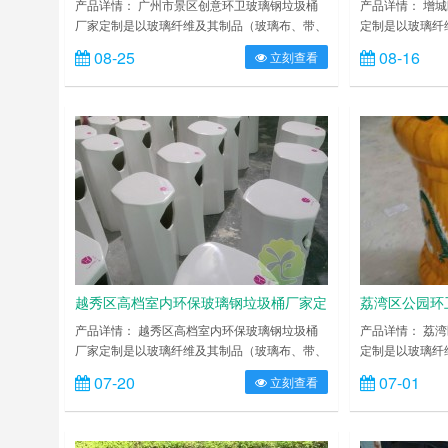
制
产品详情： 广州市景区创意环卫玻璃钢垃圾桶
产品详情： 增
厂家定制是以玻璃纤维及其制品（玻璃布、带、
定制是以玻璃纤
毡、纱等）作为增强材料，以合成树脂作基体材
纱等）作为增强
08-25
08-16
立刻查看
料的一种复合材料，根据成型工艺有手糊玻璃钢
一种复合材料，
垃圾桶和模压玻璃钢垃圾桶。纤维增强复合材料
桶和模压玻璃钢
是由增强纤维和基体组成，模具一次成型，桶身
增强纤维和基体
和内胆部分经过打磨、除尘、喷漆等一系列后期
胆部分经过打磨
工艺然后出成品。它具有强度高，耐腐蚀，耐酸
然后出成品。它
碱，抗老化，太阳暴晒下不……
抗老化，太阳暴
越秀区高档室内环保玻璃钢垃圾桶厂家定
荔湾区公园环
制
产品详情： 越秀区高档室内环保玻璃钢垃圾桶
产品详情： 荔
厂家定制是以玻璃纤维及其制品（玻璃布、带、
定制是以玻璃纤
毡、纱等）作为增强材料，以合成树脂作基体材
纱等）作为增强
07-20
07-01
立刻查看
料的一种复合材料，根据成型工艺有手糊玻璃钢
一种复合材料，
垃圾桶和模压玻璃钢垃圾桶。纤维增强复合材料
桶和模压玻璃钢
是由增强纤维和基体组成，模具一次成型，桶身
增强纤维和基体