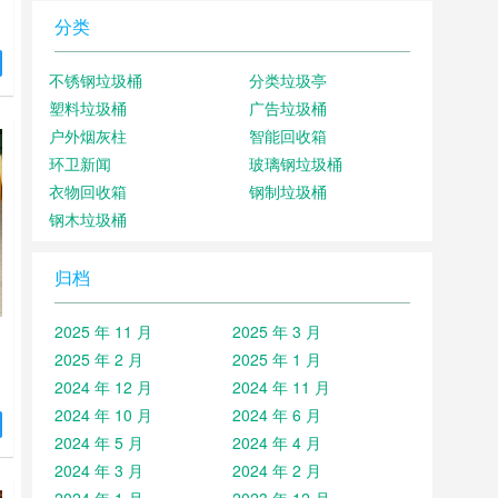
分类
、
的
圾
不锈钢垃圾桶
分类垃圾亭
由
塑料垃圾桶
广告垃圾桶
内
户外烟灰柱
智能回收箱
艺
，
环卫新闻
玻璃钢垃圾桶
衣物回收箱
钢制垃圾桶
钢木垃圾桶
归档
2025 年 11 月
2025 年 3 月
定
2025 年 2 月
2025 年 1 月
2024 年 12 月
2024 年 11 月
、
材
2024 年 10 月
2024 年 6 月
钢
2024 年 5 月
2024 年 4 月
料
2024 年 3 月
2024 年 2 月
身