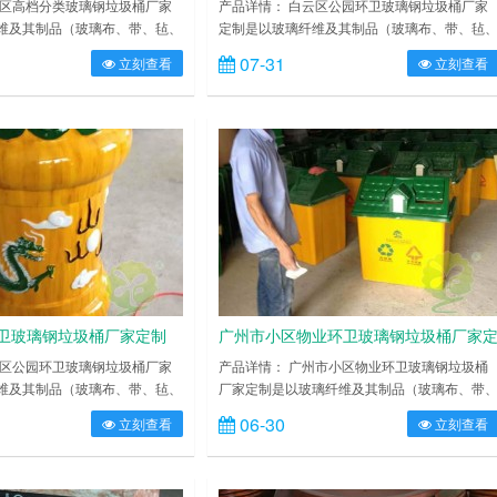
城区高档分类玻璃钢垃圾桶厂家
产品详情： 白云区公园环卫玻璃钢垃圾桶厂家
维及其制品（玻璃布、带、毡、
定制是以玻璃纤维及其制品（玻璃布、带、毡
材料，以合成树脂作基体材料的
纱等）作为增强材料，以合成树脂作基体材料
07-31
立刻查看
立刻查看
根据成型工艺有手糊玻璃钢垃圾
一种复合材料，根据成型工艺有手糊玻璃钢垃
垃圾桶。纤维增强复合材料是由
桶和模压玻璃钢垃圾桶。纤维增强复合材料是
组成，模具一次成型，桶身和内
增强纤维和基体组成，模具一次成型，桶身和
、除尘、喷漆等一系列后期工艺
胆部分经过打磨、除尘、喷漆等一系列后期工
具有强度高，耐腐蚀，耐酸碱，
然后出成品。它具有强度高，耐腐蚀，耐酸碱
晒下不变形……
抗老化，太阳暴晒下不变形……
卫玻璃钢垃圾桶厂家定制
广州市小区物业环卫玻璃钢垃圾桶厂家
制
湾区公园环卫玻璃钢垃圾桶厂家
产品详情： 广州市小区物业环卫玻璃钢垃圾桶
维及其制品（玻璃布、带、毡、
厂家定制是以玻璃纤维及其制品（玻璃布、带
材料，以合成树脂作基体材料的
毡、纱等）作为增强材料，以合成树脂作基体
06-30
立刻查看
立刻查看
根据成型工艺有手糊玻璃钢垃圾
料的一种复合材料，根据成型工艺有手糊玻璃
垃圾桶。纤维增强复合材料是由
垃圾桶和模压玻璃钢垃圾桶。纤维增强复合材
组成，模具一次成型，桶身和内
是由增强纤维和基体组成，模具一次成型，桶