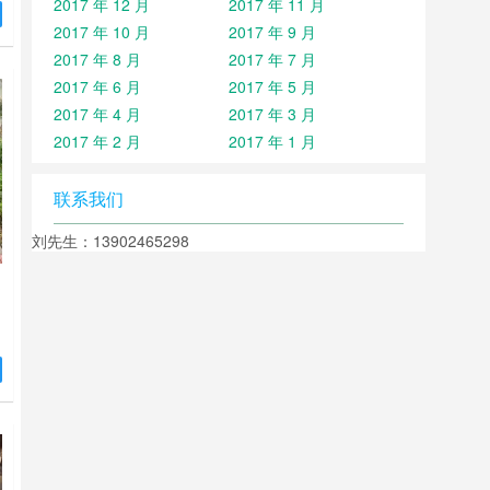
材
2017 年 12 月
2017 年 11 月
钢
2017 年 10 月
2017 年 9 月
料
2017 年 8 月
2017 年 7 月
身
2017 年 6 月
2017 年 5 月
期
酸
2017 年 4 月
2017 年 3 月
2017 年 2 月
2017 年 1 月
联系我们
刘先生：13902465298
定
、
材
钢
料
身
期
酸