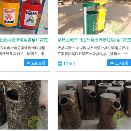
道分类玻璃钢垃圾桶厂家定
增城区城市街道分类玻璃钢垃圾桶厂家
制
禺区城市街道分类玻璃钢垃圾桶
产品详情： 增城区城市街道分类玻璃钢垃圾桶
璃纤维及其制品（玻璃布、带、
厂家定制是以玻璃纤维及其制品（玻璃布、带
增强材料，以合成树脂作基体材
毡、纱等）作为增强材料，以合成树脂作基体
11-24
立刻查看
立刻查看
料，根据成型工艺有手糊玻璃钢
料的一种复合材料，根据成型工艺有手糊玻璃
璃钢垃圾桶。纤维增强复合材料
垃圾桶和模压玻璃钢垃圾桶。纤维增强复合材
基体组成，模具一次成型，桶身
是由增强纤维和基体组成，模具一次成型，桶
打磨、除尘、喷漆等一系列后期
和内胆部分经过打磨、除尘、喷漆等一系列后
。它具有强度高，耐腐蚀，耐酸
工艺然后出成品。它具有强度高，耐腐蚀，耐
阳暴晒下……
碱，抗老化，太阳暴晒下……