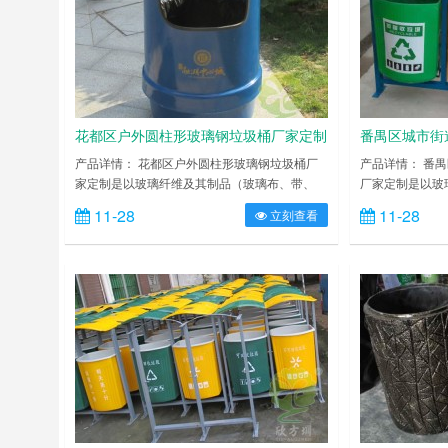
花都区户外圆柱形玻璃钢垃圾桶厂家定制
番禺区城市街
制
产品详情： 花都区户外圆柱形玻璃钢垃圾桶厂
产品详情： 番
家定制是以玻璃纤维及其制品（玻璃布、带、
厂家定制是以玻
毡、纱等）作为增强材料，以合成树脂作基体材
毡、纱等）作为
11-28
11-28
立刻查看
料的一种复合材料，根据成型工艺有手糊玻璃钢
料的一种复合材
垃圾桶和模压玻璃钢垃圾桶。纤维增强复合材料
垃圾桶和模压玻
是由增强纤维和基体组成，模具一次成型，桶身
是由增强纤维和
和内胆部分经过打磨、除尘、喷漆等一系列后期
和内胆部分经过
工艺然后出成品。它具有强度高，耐腐蚀，耐酸
工艺然后出成品
碱，抗老化，太阳暴晒下不……
碱，抗老化，太