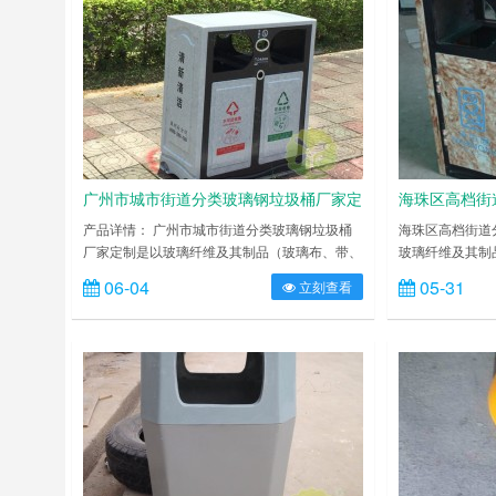
和内胆部分经过打磨、除尘、喷漆等一系列后期
胆部分经过打磨
工艺然后出成品。它具有强度高，耐腐蚀，耐酸
然后出成品。它
碱，抗老化，太阳暴晒下不……
抗老化，太阳暴
广州市城市街道分类玻璃钢垃圾桶厂家定
海珠区高档街
制
制
产品详情： 广州市城市街道分类玻璃钢垃圾桶
海珠区高档街道
厂家定制是以玻璃纤维及其制品（玻璃布、带、
玻璃纤维及其制
毡、纱等）作为增强材料，以合成树脂作基体材
为增强材料，以
06-04
05-31
立刻查看
料的一种复合材料，根据成型工艺有手糊玻璃钢
材料，根据成型
垃圾桶和模压玻璃钢垃圾桶。纤维增强复合材料
玻璃钢垃圾桶。
是由增强纤维和基体组成，模具一次成型，桶身
和基体组成，模
和内胆部分经过打磨、除尘、喷漆等一系列后期
过打磨、除尘、
工艺然后出成品。它具有强度高，耐腐蚀，耐酸
品。它具有强度
碱，抗老化，太阳暴晒下不……
太阳暴晒下不变