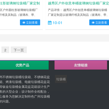
柱形玻璃钢垃圾桶厂家定制
越秀区户外创意单桶玻璃钢垃圾桶厂家
制
珠区户外圆柱形玻璃钢垃圾桶厂
产品详情： 越秀区户外创意单桶玻璃钢垃圾桶
纤维及其制品（玻璃布、带、
厂家定制是以玻璃纤维及其制品（玻璃布、带
增强材料，以合成树脂作基体材
毡、纱等）作为增强材料，以合成树脂作基体
10-01
立刻查看
立刻查看
料，根据成型工艺有手糊玻璃钢
料的一种复合材料，根据成型工艺有手糊玻璃
璃钢垃圾桶。纤维增强复合材料
垃圾桶和模压玻璃钢垃圾桶。纤维增强复合材
基体组成，模具一次成型，桶身
是由增强纤维和基体组成，模具一次成型，桶
打磨、除尘、喷漆等一系列后期
和内胆部分经过打磨、除尘、喷漆等一系列后
。它具有强度高，耐腐蚀，耐酸
工艺然后出成品。它具有强度高，耐腐蚀，耐
阳暴晒下不……
碱，抗老化，太阳暴晒下……
2
下一页
优势产品
友情链接
州不锈钢垃圾桶垃圾箱、不锈钢花盆
垃圾桶
箱、烤漆垃圾桶、电镀垃圾桶花盆花
等钣金垃圾桶金属花盆花箱设计生产
售的大型企业；设计制作全程配合，
心服务为您解决定制特色广州垃圾桶
的问题。