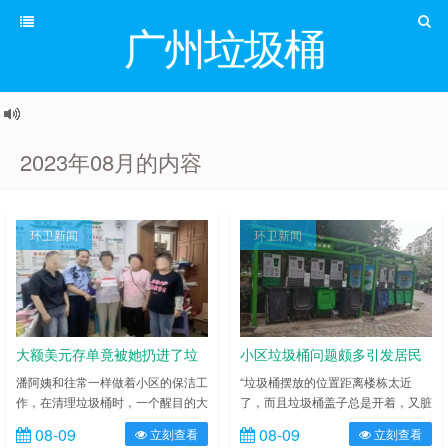
广州垃圾桶
2023年08月的内容
环卫新闻
环卫新闻
大额美元存单竟被她扔进了垃
小区垃圾桶问题颇多引发居民
圾桶
不满
潘阿姨和往常一样做着小区的保洁工
“垃圾桶摆放的位置距离楼栋太近
作，在清理垃圾桶时，一个醒目的大
了，而且垃圾桶盖子总是开着，又脏
红包引起了她的注意，顺手撕开后，
又臭，严重影响了居民的日常生
08-09
08-09
立刻查看
立刻查看
发现里面竟有一张银行定期存
活。”近日，据位于武汉市江夏区富