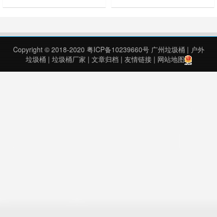
单。“个、十、百、千、万，竟然有
丽奥林园·豪庭的王女士（化姓）反
七万多，还是美元！”看到这么大金
映，小区的垃圾桶摆放位置不合理，
额的存款面单，潘阿姨吓了一跳，随
希望能得到帮助。 找到物业和社区
即将存单交到了小区居委。 由于存
工作人员。他们表示，因为小区面积
单上只有存款人姓名，没有其他信
有限，目前垃圾桶放置点已经过大部
Copyright © 2018-2020
粤ICP备10239660号
广州垃圾桶
|
户外
息，居委只能根据业主登记信息进行
分居民同意，如果居民认为有更合适
垃圾桶
|
垃圾桶厂家
|
文章归档
|
友情链接
|
网站地图
查询，但并没能找到对应的业主，只
的位置，可以与物业和社区进行商
得求助于警方，于……
量。对于垃圾桶卫……