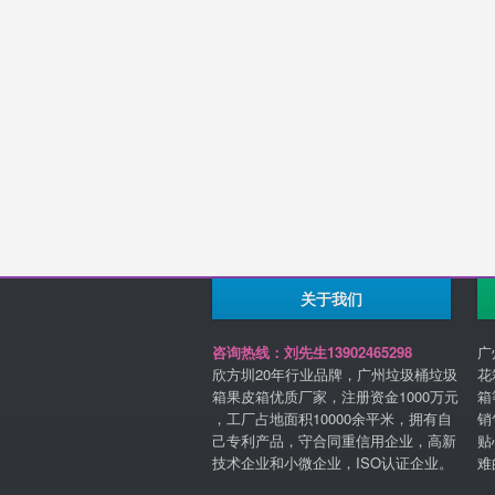
关于我们
咨询热线：刘先生13902465298
广
欣方圳20年行业品牌，广州垃圾桶垃圾
花
箱果皮箱优质厂家，注册资金1000万元
箱
，工厂占地面积10000余平米，拥有自
销
己专利产品，守合同重信用企业，高新
贴
技术企业和小微企业，ISO认证企业。
难