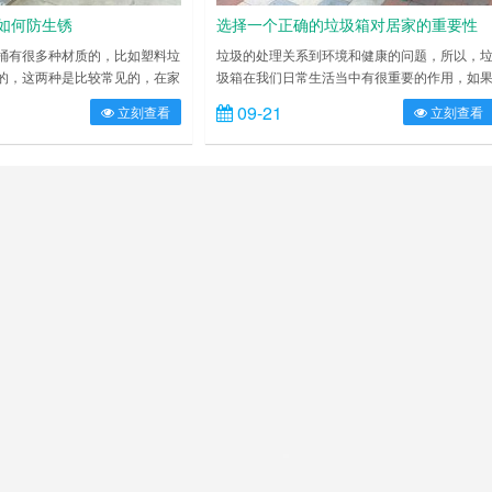
如何防生锈
选择一个正确的垃圾箱对居家的重要性
桶有很多种材质的，比如塑料垃
垃圾的处理关系到环境和健康的问题，所以，
的，这两种是比较常见的，在家
圾箱在我们日常生活当中有很重要的作用，如
较多的，但是不锈钢垃圾桶有一
你想让你的家你的城市更美丽更清洁，那么在
09-21
立刻查看
立刻查看
题，因此防锈处理很重要，一般
用垃圾箱的时候就要考虑到很多问题。垃圾箱
锈的，但是也要做好预防，以免
天都会承载着许多垃圾，这些垃圾都是携带着
我们给您介绍一些小方法。 1、
菌和病毒的，所以如果选择了错误的垃圾箱，
到其它金属的附着导致生锈的现
会对环境造成了污染。 选对了垃圾箱，家居就
用布和中性清洗剂来进行擦洗，
会变得十分地美观和整洁，如果家里能够使用
，最后擦……
锈钢材质或者竹编材质的垃……