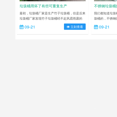
垃圾桶用坏了有些可重复生产
不锈钢垃圾桶
最初，垃圾桶厂家是生产竹子垃圾桶，但是后来
我们都知道垃圾
垃圾桶厂家发现竹子垃圾桶经不起风霜雨露的
圾桶的，不锈钢
是、长时间粉刷，很快就会陈旧、损坏、甚至干
庭中应用也是比
09-21
09-21
立刻查看
脆急用不了。因此，垃圾桶厂家总裁开始想办法
点就是生锈的问
解决这一问题，召集了所有垃圾桶厂家高管讨论
来说是不容易生
解决方案。最后，垃圾桶厂家的解决方案是研发
日后麻烦，下面
生产铁皮垃圾桶。 垃圾桶厂家生产的垃圾桶是
如果垃圾桶是受
一种公共设施、用于盛放垃圾和废弃物，常放置
象，那么可以使
于公园、小区、学校，等户……
之后再冲洗干净