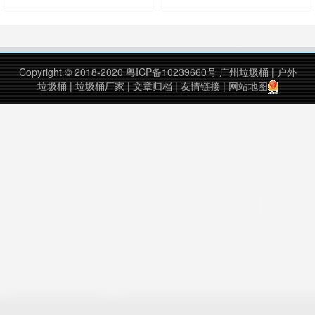
18 个社区的社区主任及部分物业公
及桶底，环卫工趴在地上，半截身体
司的负责人前来学习经验。 自 7 月
钻进垃圾桶里，一丝不苟地清理着粘
30 日起，开来华府正式开始实施垃
附在桶底的垃圾，一点一点擦拭着垃
圾分类，原本散布在小区各处的露天
圾桶的桶壁…… 30 秒、40 秒
垃圾桶不见踪影，取而代之的是 4
过去了，这位“橘黄马甲”开始时断时
Copyright © 2018-2020
粤ICP备10239660号
广州垃圾桶
|
户外
个垃圾分类收集屋。如今，垃圾分类
续的咳嗽。一分钟、两分钟过去了，
垃圾桶
|
垃圾桶厂家
|
文章归档
|
友情链接
|
网站地图
收集屋周边干净如新，没有异……
他开始连续做呕、咳嗽……垃圾桶
里……