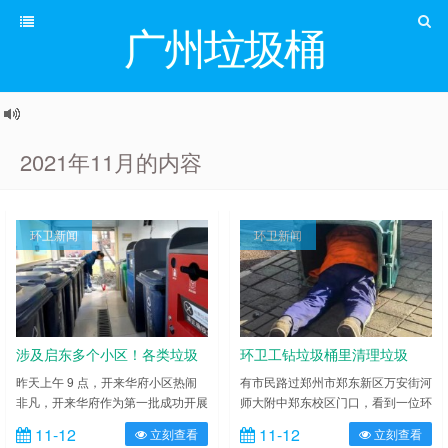
广州垃圾桶
2021年11月的内容
环卫新闻
环卫新闻
涉及启东多个小区！各类垃圾
环卫工钻垃圾桶里清理垃圾
你“拎得清”吗？
昨天上午 9 点，开来华府小区热闹
有市民路过郑州市郑东新区万安街河
非凡，开来华府作为第一批成功开展
师大附中郑东校区门口，看到一位环
垃圾分类的试点小区之一，南城区街
卫工人在凛冽寒风中清理路边的垃圾
11-12
11-12
立刻查看
立刻查看
道办联合市城管局组织现场观摩会，
桶。因垃圾桶桶体过深，双手无法触