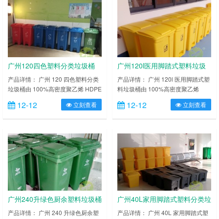
桶身及底部特别加固加厚处理，边缘
及底部特别加固加厚处理，边缘特别
特别加厚，可经受各种外力，能
加厚，可经受各种外力，能
在-30℃~65℃区间温度内正常使
在-30℃~65℃区间温度内正常使
用。提供各种颜色（蓝、红、黄、
用。提供各种颜色（蓝、红、黄、
绿）的塑料垃圾桶供……
绿）的塑料垃圾桶供您选……
广州120四色塑料分类垃圾桶
广州120l医用脚踏式塑料垃圾
桶
产品详情： 广州 120 四色塑料分类
产品详情： 广州 120l 医用脚踏式塑
垃圾桶由 100%高密度聚乙烯 HDPE
料垃圾桶由 100%高密度聚乙烯
或聚丙烯 PP 聚丙烯两种新全新塑胶
HDPE 或聚丙烯 PP 聚丙烯两种新全
12-12
12-12
立刻查看
立刻查看
成分组成，耐弱酸碱腐蚀，桶体与桶
新塑胶成分组成，耐弱酸碱腐蚀，桶
盖分别使用一次注塑制造而成。防漏
体与桶盖分别使用一次注塑制造而
结构 100%通过测试。桶身及底部特
成。防漏结构 100%通过测试。桶身
别加固加厚处理，边缘特别加厚，可
及底部特别加固加厚处理，边缘特别
经受各种外力，能在-30℃~65℃区
加厚，可经受各种外力，能
间温度内正常使用。提供各种颜色
在-30℃~65℃区间温度内正常使
（蓝、红、黄、绿）的塑料垃圾桶供
用。提供各种颜色（蓝、红、黄、
您选择……
绿）的塑料垃圾桶供您选择……
广州240升绿色厨余塑料垃圾桶
广州40L家用脚踏式塑料分类垃
圾桶
产品详情： 广州 240 升绿色厨余塑
产品详情： 广州 40L 家用脚踏式塑