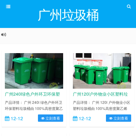
广州垃圾桶
广州240l绿色户外环卫环保塑
广州120l户外物业小区塑料垃
料垃圾桶
圾桶
产品详情： 广州 240l 绿色户外环卫
产品详情： 广州 120l 户外物业小区
环保塑料垃圾桶由 100%高密度聚乙
塑料垃圾桶由 100%高密度聚乙烯
烯 HDPE 或聚丙烯 PP 聚丙烯两种
HDPE 或聚丙烯 PP 聚丙烯两种新全
12-12
12-12
立刻查看
立刻查看
新全新塑胶成分组成，耐弱酸碱腐
新塑胶成分组成，耐弱酸碱腐蚀，桶
蚀，桶体与桶盖分别使用一次注塑制
体与桶盖分别使用一次注塑制造而
造而成。防漏结构 100%通过测试。
成。防漏结构 100%通过测试。桶身