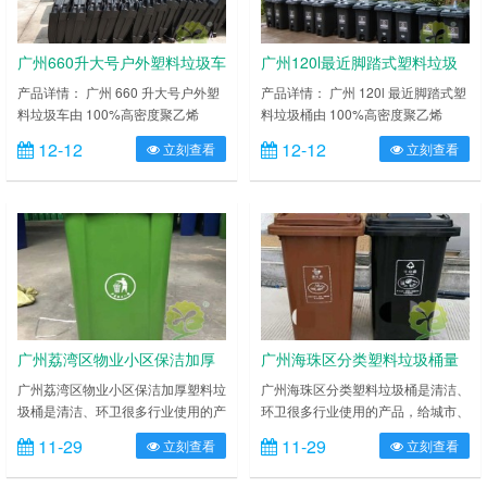
您选择组合摆放……
绿）的塑料垃圾桶供您选择组……
广州660升大号户外塑料垃圾车
广州120l最近脚踏式塑料垃圾
桶
产品详情： 广州 660 升大号户外塑
产品详情： 广州 120l 最近脚踏式塑
料垃圾车由 100%高密度聚乙烯
料垃圾桶由 100%高密度聚乙烯
HDPE 或聚丙烯 PP 聚丙烯两种新全
HDPE 或聚丙烯 PP 聚丙烯两种新全
12-12
12-12
立刻查看
立刻查看
新塑胶成分组成，耐弱酸碱腐蚀，桶
新塑胶成分组成，耐弱酸碱腐蚀，桶
体与桶盖分别使用一次注塑制造而
体与桶盖分别使用一次注塑制造而
成。防漏结构 100%通过测试。桶身
成。防漏结构 100%通过测试。桶身
及底部特别加固加厚处理，边缘特别
及底部特别加固加厚处理，边缘特别
加厚，可经受各种外力，能
加厚，可经受各种外力，能
在-30℃~65℃区间温度内正常使
在-30℃~65℃区间温度内正常使
用。提供各种颜色（蓝、红、黄、
用。提供各种颜色（蓝、红、黄、
绿）的塑料垃圾桶供您选择……
绿）的塑料垃圾桶供您选择组……
广州荔湾区物业小区保洁加厚
广州海珠区分类塑料垃圾桶量
塑料垃圾桶
大从优
广州荔湾区物业小区保洁加厚塑料垃
广州海珠区分类塑料垃圾桶是清洁、
圾桶是清洁、环卫很多行业使用的产
环卫很多行业使用的产品，给城市、
品，给城市、小区卫生、各类公共场
小区卫生、各类公共场所带来清洁、
11-29
11-29
立刻查看
立刻查看
所带来清洁、卫生和环保。它在现实
卫生和环保。它在现实生活中是无处
生活中是无处不在的一种环保产品，
不在的一种环保产品，在 中国大约