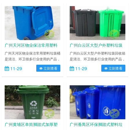
在 中国大约有 5 亿多个垃圾桶在使
有 5 亿多个垃圾桶在使用，其中
用，其中 66%是铁皮、木制的垃圾
66%是铁皮、木制的垃圾桶，可特
桶，可特循环利用的塑料垃圾桶只占
循环利用的塑料垃圾桶只占 30%塑
30%塑料垃圾桶还存在很大的使用
料垃圾桶还存在很大的使用空间。那
空间。那么塑料垃圾桶的材质一般是
么塑料垃圾桶的材质一般是什么呢？
什么呢？ 广州荔湾区物业小区
广州海珠区分类塑料垃圾桶采用的
保……
材……
广州天河区物业保洁常用塑料
广州白云区大型户外塑料垃圾
垃圾桶厂家
回收箱工厂直销
广州天河区物业保洁常用塑料垃圾桶
广州白云区大型户外塑料垃圾回收箱
是清洁、环卫很多行业使用的产品，
是清洁、环卫很多行业使用的产品，
给城市、小区卫生、各类公共场所带
给城市、小区卫生、各类公共场所带
11-29
11-29
立刻查看
立刻查看
来清洁、卫生和环保。它在现实生活
来清洁、卫生和环保。它在现实生活
中是无处不在的一种环保产品，在
中是无处不在的一种环保产品，在
中国大约有 5 亿多个垃圾桶在使
中国大约有 5 亿多个垃圾桶在使
用，其中 66%是铁皮、木制的垃圾
用，其中 66%是铁皮、木制的垃圾
桶，可特循环利用的塑料垃圾桶只占
桶，可特循环利用的塑料垃圾桶只占
30%塑料垃圾桶还存在很大的使用
30%塑料垃圾桶还存在很大的使用
空间。那么塑料垃圾桶的材质一般是
空间。那么塑料垃圾桶的材质一般是
什么呢？ 广州天河区物业保洁常用
什么呢？ 广州白云区大型户外塑料
塑……
垃……
广州黄埔区单筒脚踏式加厚塑
广州番禺区环保脚踏式塑料垃