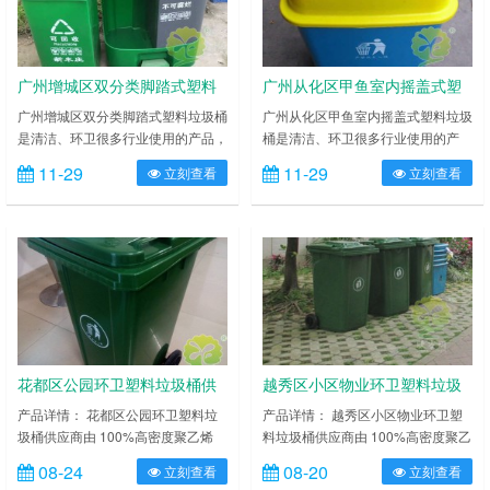
那么塑料垃圾桶的材质一般是什么
空间。那么塑料垃圾桶的材质一般是
呢？ 广州花都区医疗医用塑料垃圾
什么呢？ 广州南沙区大型环卫加厚
桶……
塑……
广州增城区双分类脚踏式塑料
广州从化区甲鱼室内摇盖式塑
垃圾桶
料垃圾桶
广州增城区双分类脚踏式塑料垃圾桶
广州从化区甲鱼室内摇盖式塑料垃圾
是清洁、环卫很多行业使用的产品，
桶是清洁、环卫很多行业使用的产
给城市、小区卫生、各类公共场所带
品，给城市、小区卫生、各类公共场
11-29
11-29
立刻查看
立刻查看
来清洁、卫生和环保。它在现实生活
所带来清洁、卫生和环保。它在现实
中是无处不在的一种环保产品，在
生活中是无处不在的一种环保产品，
中国大约有 5 亿多个垃圾桶在使
在 中国大约有 5 亿多个垃圾桶在使
用，其中 66%是铁皮、木制的垃圾
用，其中 66%是铁皮、木制的垃圾
桶，可特循环利用的塑料垃圾桶只占
桶，可特循环利用的塑料垃圾桶只占
30%塑料垃圾桶还存在很大的使用
30%塑料垃圾桶还存在很大的使用
空间。那么塑料垃圾桶的材质一般是
空间。那么塑料垃圾桶的材质一般是
什么呢？ 广州增城区双分类脚踏式
什么呢？ 广州从化区甲鱼室内摇
塑……
盖……
花都区公园环卫塑料垃圾桶供
越秀区小区物业环卫塑料垃圾
应商
桶供应商
产品详情： 花都区公园环卫塑料垃
产品详情： 越秀区小区物业环卫塑
圾桶供应商由 100%高密度聚乙烯
料垃圾桶供应商由 100%高密度聚乙
HDPE 或聚丙烯 PP 聚丙烯两种新全
烯 HDPE 或聚丙烯 PP 聚丙烯两种
08-24
08-20
立刻查看
立刻查看
新塑胶成分组成，耐弱酸碱腐蚀，桶
新全新塑胶成分组成，耐弱酸碱腐