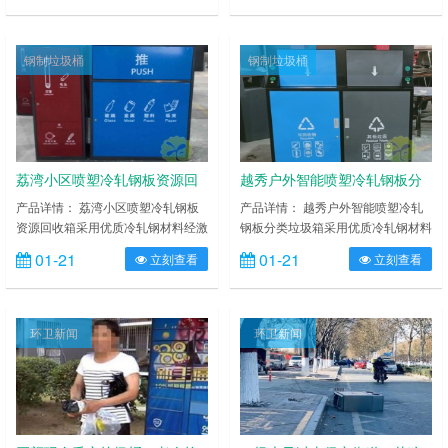
低温，适合各种恶劣气候条件；金属
低温，适合各种恶劣气候条件；金属
亮泽，高雅美观，广泛适用于各种机
亮泽，高雅美观，广泛适用于各种机
场、商场高档场所；内外表面光洁，
场、商场高档场所；内外表面光洁，
钢制垃圾桶
钢制垃圾桶
减少垃圾残留，易于清洁；配置镀锌
减少垃圾残留，易于清洁；配置镀锌
板内桶，便于垃圾清倒；激光切割开
板内桶，便于垃圾清倒；激光切割开
料，尺寸精准，投口无缝焊接成型，
料，尺寸精准，投口无缝焊接成型，
打磨抛光处理圆滑不割手……
打磨抛光处理圆滑不割手，……
荔湾小区喷塑冷轧钢板资源回
越秀户外智能喷塑冷轧钢板分
收箱
类垃圾箱
产品详情： 荔湾小区喷塑冷轧钢板
产品详情： 越秀户外智能喷塑冷轧
资源回收箱采用优质冷轧钢材料经激
钢板分类垃圾箱采用优质冷轧钢材料
光切割剪钣下料、折弯、冲压、焊
经激光切割剪钣下料、折弯、冲压、
01-21
01-21
立刻查看
立刻查看
接、打磨、等工艺：表面经过除油、
焊接、打磨、等工艺：表面经过除
喷砂防锈处理后，再进行酸洗磷化处
油、喷砂防锈处理后，再进行酸洗磷
理；表面清理干燥后整体进行静电喷
化处理；表面清理干燥后整体进行静
涂或烤漆处理，静电喷涂是经过流水
电喷涂或烤漆处理，静电喷涂是经过
环卫新闻
环卫新闻
线高温固化炉固化后再出炉冷却，加
流水线高温固化炉固化后再出炉冷
工后的塑粉附着力强，不易剥落，这
却，加工后的塑粉附着力强，不易剥
样制作而成的钢制垃圾桶户外防锈效
落，这样制作而成的钢制垃圾桶户外
果好，整体坚固耐用。 荔湾小区喷
防锈效果好，整体坚固耐用。 越秀
塑……
户外……