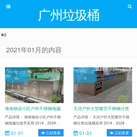
广州垃圾桶
2021年01月的内容
不锈钢垃圾
不锈钢垃圾
桶
桶
海珠物业小区户外不锈钢地漏
天河户外大型镂空不锈钢分类
垃圾亭
垃圾桶
产品详情： 海珠物业小区户外不锈
产品详情： 天河户外大型镂空不锈
钢地漏垃圾亭采用 201#，202#，
钢分类垃圾桶采用 201#，202#，
304#优质不锈钢材料模压成型，坚
304#优质不锈钢材料模压成型，坚
01-31
01-31
立刻查看
立刻查看
固耐用，不易破损；耐火安全，抗高
固耐用，不易破损；耐火安全，抗高