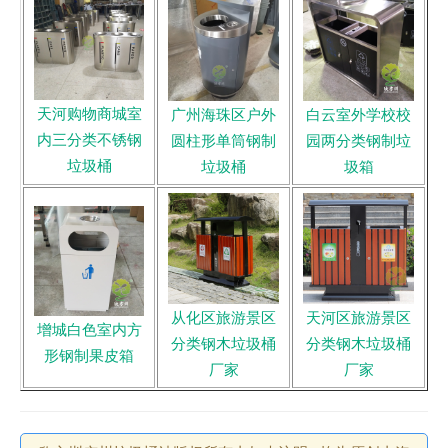
天河购物商城室
广州海珠区户外
白云室外学校校
内三分类不锈钢
圆柱形单筒钢制
园两分类钢制垃
垃圾桶
垃圾桶
圾箱
从化区旅游景区
天河区旅游景区
增城白色室内方
分类钢木垃圾桶
分类钢木垃圾桶
形钢制果皮箱
厂家
厂家