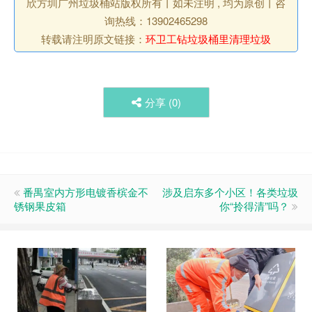
欣方圳广州垃圾桶站版权所有丨如未注明 , 均为原创丨咨
询热线：13902465298
转载请注明原文链接：
环卫工钻垃圾桶里清理垃圾
分享 (
0
)
番禺室内方形电镀香槟金不
涉及启东多个小区！各类垃圾
锈钢果皮箱
你“拎得清”吗？