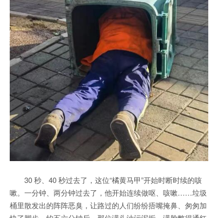
30 秒、40 秒过去了，这位“橘黄马甲”开始时断时续的咳
嗽。一分钟、两分钟过去了，他开始连续做呕、咳嗽……垃圾
桶里散发出的阵阵恶臭，让路过的人们纷纷捂嘴掩鼻、匆匆加
快了脚步。约五六分钟后，那位满头油污泥垢、满脸憋得通红