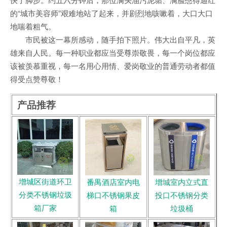
的“城市美容师”艰难地站了起来，并剧烈地咳嗽着，大口大口
地喘着粗气。
市民被这一幕所感动，随手拍下照片。伟大出自平凡，英
雄来自人民。每一种职业都应当受尊崇敬畏，每一个岗位都应
该被羡慕重视，每一名用心用情、爱岗敬业的普通劳动者都值
得受点赞尊敬！
产品推荐
增城区街道环卫
番禺酒店室内电
增城室内立式直
分类不锈钢垃圾
梯口不锈钢果皮
投口不锈钢分类
箱厂家
箱
垃圾桶