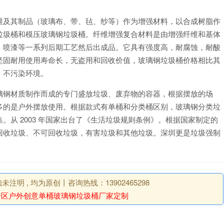
维及其制品（玻璃布、带、毡、纱等）作为增强材料，以合成树脂作
垃圾桶和模压玻璃钢垃圾桶。纤维增强复合材料是由增强纤维和基体
、喷漆等一系列后期工艺然后出成品。它具有强度高，耐腐蚀，耐酸
坚固耐用使用寿命长，无盗用和回收价值，玻璃钢垃圾桶价格相比其
，不污染环境。
璃钢材质制作而成的专门盛放垃圾、废弃物的容器，根据摆放的场
多的是户外摆放使用。根据款式有单桶和分类桶区别，玻璃钢分类垃
从 2003 年国家出台了《生活垃圾规则条例》。根据国家制定的
回收垃圾、不可回收垃圾，有害垃圾和其他垃圾。深圳更是垃圾强制
明 , 均为原创丨咨询热线：13902465298
秀区户外创意单桶玻璃钢垃圾桶厂家定制