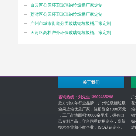
白云区公园环卫玻璃钢垃圾桶厂家定制
荔湾区公园环卫玻璃钢垃圾桶厂家定制
广州市城市街道分类玻璃钢垃圾桶厂家定制
天河区高档户外环保玻璃钢垃圾桶厂家定制
关于我们
咨询热线：刘先生13902465298
广
欣方圳20年行业品牌，广州垃圾桶垃圾
花
箱果皮箱优质厂家，注册资金1000万元
箱
，工厂占地面积10000余平米，拥有自
销
己专利产品，守合同重信用企业，高新
贴
技术企业和小微企业，ISO认证企业。
难