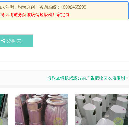
明 , 均为原创丨咨询热线：13902465298
荔湾区街道分类玻璃钢垃圾桶厂家定制
分享 (
0
)
海珠区钢板烤漆分类广告废物回收箱定制