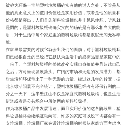
被称为环保一宝的塑料垃圾桶确实有他的过人之处，不管是从
他的真正意义上的使用价值还是实用价值，或者是他的质量和
价格都是突出，人们首先塑料垃圾桶也并非见风使舵，听风就
是雨的，是塑料垃圾桶确确实实的的确确是有那么相当大的能
耐，对于生活中每个家庭里的塑料垃圾桶都是默默无闻无私奉
献。
在家里最需要的时候它就会出我们的面前，对于塑料垃圾桶我
们已经很自觉的已经把它默认为生活中的必需品更是家庭中的
一份子。当塑料垃圾桶的整体改变实现自身价值并且超越自己
之后，方可呈现发展势头。广阔的市场和无边的发展潜力，都
对生活和环保带来了一种无形的力量。经过这几年的转变，据
北京绿洁阳晨不完全统计，塑料垃圾桶已经占有环保行列的二
分之一天下，这半壁江山不仅是家庭式塑料垃圾桶，也是生活
街道或者是公共场合中所使用的塑料垃圾桶。
作为垃圾桶产品中发展迅速，而且实用价值的这各阶段里，塑
料垃圾桶将会继续蓬勃向前。许多的家庭可以说平均都会有一
支垃圾桶，垃圾桶厂家在设计垃圾桶的时候从家庭方面考虑也