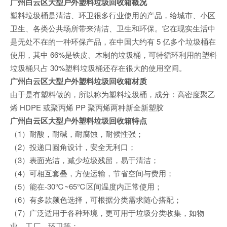
广州白云区大型户外塑料垃圾回收箱概况
塑料垃圾桶是清洁、环卫很多行业使用的产品，给城市、小区
卫生、各类公共场所带来清洁、卫生和环保。它在现实生活中
是无处不在的一种环保产品，在中国大约有 5 亿多个垃圾桶在
使用，其中 66%是铁皮、木制的垃圾桶，可特循环利用的塑料
垃圾桶只占 30%塑料垃圾桶还存在很大的使用空间。
广州白云区大型户外塑料垃圾回收箱材质
由于是有塑料做的，所以称为塑料垃圾桶，成分：高密度聚乙
烯 HDPE 或聚丙烯 PP 聚丙烯两种新全新塑胶
广州白云区大型户外塑料垃圾回收箱特点
（1）耐酸，耐碱，耐腐蚀，耐候性强；
（2）投递口圆角设计，安全无利口；
（3）表面光洁，减少垃圾残留，易于清洁；
（4）可相互套叠，方便运输，节省空间与费用；
（5）能在-30℃~65℃区间温度内正常使用；
（6）有多款颜色选择，可根据分类需求随心搭配；
（7）广泛适用于各种环境，更可用于垃圾分类收集，如物
业、工厂、环卫等；