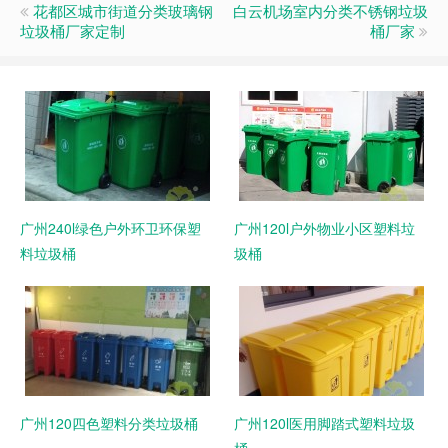
花都区城市街道分类玻璃钢
白云机场室内分类不锈钢垃圾
垃圾桶厂家定制
桶厂家
广州240l绿色户外环卫环保塑
广州120l户外物业小区塑料垃
料垃圾桶
圾桶
广州120四色塑料分类垃圾桶
广州120l医用脚踏式塑料垃圾
桶