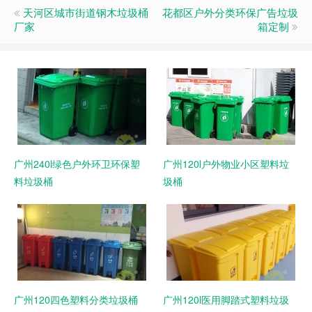
天河区城市街道钢木垃圾桶
花都区户外分类环保广告垃圾
厂家
箱定制
广州240l绿色户外环卫环保塑
广州120l户外物业小区塑料垃
料垃圾桶
圾桶
广州120四色塑料分类垃圾桶
广州120l医用脚踏式塑料垃圾