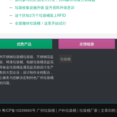
垃圾收集设施升级 提升居民环保意识
这个区给2万个垃圾桶装上RFID
全面撤掉垃圾桶！这里开始试行
优势产品
友情链接
州不锈钢垃圾桶垃圾箱、不锈钢花盆
垃圾桶
箱、烤漆垃圾桶、电镀垃圾桶花盆花
等钣金垃圾桶金属花盆花箱设计生产
售的大型企业；设计制作全程配合，
心服务为您解决定制特色广州垃圾桶
的问题。
0
粤ICP备10239660号
广州垃圾桶
|
户外垃圾桶
|
垃圾桶厂家
|
文章归档