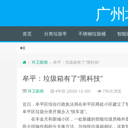
广州
首页
分类垃圾亭
不锈钢垃圾桶
智能
环卫新闻
牟平：垃圾箱有了“黑科技”
>
>
牟平：垃圾箱有了“黑科技”
环卫新闻
4年前 (2022-12-20)
750次浏览
近日，牟平区综合行政执法局在牟平区两处小区建立了智
牟平区垃圾分类开展步入“快车道”。
在丰金天和新城小区，一处新建的智能垃圾房格外显
民介绍操作和积分兑换方法。与传统垃圾箱相比，这套智