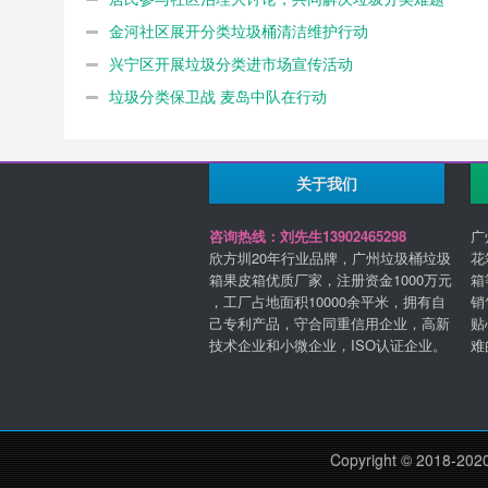
金河社区展开分类垃圾桶清洁维护行动
兴宁区开展垃圾分类进市场宣传活动
垃圾分类保卫战 麦岛中队在行动
关于我们
咨询热线：刘先生13902465298
广
欣方圳20年行业品牌，广州垃圾桶垃圾
花
箱果皮箱优质厂家，注册资金1000万元
箱
，工厂占地面积10000余平米，拥有自
销
己专利产品，守合同重信用企业，高新
贴
技术企业和小微企业，ISO认证企业。
难
Copyright © 2018-202