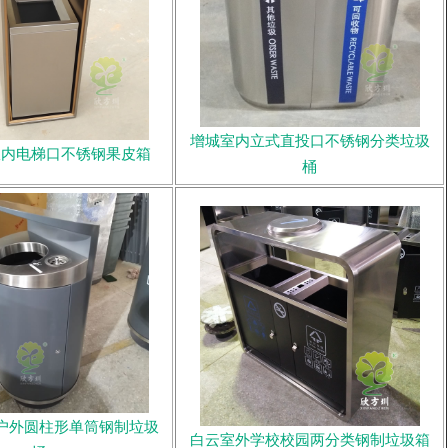
增城室内立式直投口不锈钢分类垃圾
室内电梯口不锈钢果皮箱
桶
户外圆柱形单筒钢制垃圾
白云室外学校校园两分类钢制垃圾箱