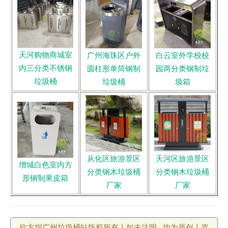
天河购物商城室
广州海珠区户外
白云室外学校校
内三分类不锈钢
圆柱形单筒钢制
园两分类钢制垃
垃圾桶
垃圾桶
圾箱
从化区旅游景区
天河区旅游景区
增城白色室内方
分类钢木垃圾桶
分类钢木垃圾桶
形钢制果皮箱
厂家
厂家
欣方圳广州垃圾桶站版权所有丨如未注明 , 均为原创丨咨