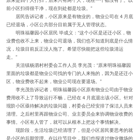
前小区扫得很干净，现在到处都是垃圾。”
居民告诉记者，小区原来是有物业的，物业公司在 4 月底
已经退场，小区公共部分目前属于无人管理状态。
明珠福馨园小区居民 毕成义：“这个小区是还迁小区，物
业费也收不上来，物业公司退场，我们也不知道到底是什么情
况，垃圾目前反正没人拖了。希望尽快能把这些垃圾清运
走。”
关沮镇杨泗村村委会工作人员 李光茂：“原来明珠福馨园
里面的垃圾都是物业公司找的专门的人来拖的，因为是还迁小
区，物业费收不起来，物业公司现在要退场。”
李光茂告诉记者，明珠福馨园小区原有物业公司由于物业
费用收不上了导致运行不畅，已经在 4 月底退出该小区。针对
现阶小区亟待解决的垃圾问题，村委会已经安排了保洁人员来
清理。之后村里再跟物业公司、业主委员会来协调物业收费的
事情。小区有人管了，就可以从根本上把这个事情解决。
现阶段，生活垃圾已经清理了，但是小区居民要思考的就
是小区的后期管理。在以往节目中，我们也报道过物业撤场的