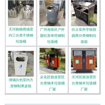
天河购物商城室
广州海珠区户外
白云室外学校校
内三分类不锈钢
圆柱形单筒钢制
园两分类钢制垃
垃圾桶
垃圾桶
圾箱
从化区旅游景区
天河区旅游景区
增城白色室内方
分类钢木垃圾桶
分类钢木垃圾桶
形钢制果皮箱
厂家
厂家