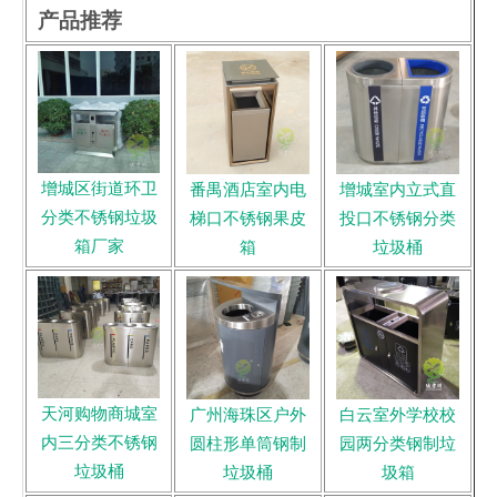
产品推荐
增城区街道环卫
番禺酒店室内电
增城室内立式直
分类不锈钢垃圾
梯口不锈钢果皮
投口不锈钢分类
箱厂家
箱
垃圾桶
天河购物商城室
广州海珠区户外
白云室外学校校
内三分类不锈钢
圆柱形单筒钢制
园两分类钢制垃
垃圾桶
垃圾桶
圾箱