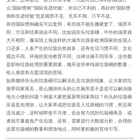
么“国际惯例”“国际先进经验”，对自己不利的，再好的“国际惯
例和先进经验”也是视而不见、充耳不闻、只字不提。
有些国际惯例确实可以套用，有些就不能生搬硬套了。场景不
同，方法和结果就会不同。比如说街头垃圾桶，中外的场景就
大不相同，像深圳上海这样的大城市比很多欧洲国家的全国人
口还多，人多产生的垃圾自然就多，还有生活习惯不同、文化
观念不同、环保的宣传教育不同、法律法规不同等等，这些都
是影响垃圾处理的重要因素，抛开这些单纯谈垃圾桶的数量，
给人感觉有点耍流氓的意味。
如果撤掉街头的垃圾桶可以解决乱丢垃圾的现象、让大家把垃
圾带回家再丢，那么撤掉街头的公共厕所是不是也可以解决随
地大小便的问题？倒逼大家把屎尿带回家再拉？街头的垃圾桶
应该是先增加，让大家养成把垃圾丢入垃圾桶的习惯，然后再
适当减少，这时候即使不方便，也会努力找到垃圾桶再丢，或
者就尽量避免产生垃圾。还有，需要进行大数据分析，合理的
设置垃圾桶的数量和摆放地点，同时要积极的宣传引导。