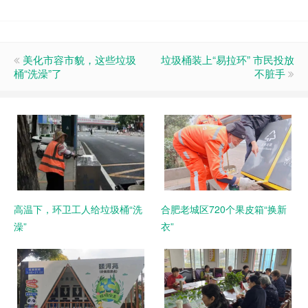
美化市容市貌，这些垃圾
垃圾桶装上“易拉环” 市民投放
桶“洗澡”了
不脏手
高温下，环卫工人给垃圾桶“洗
合肥老城区720个果皮箱“换新
澡”
衣”