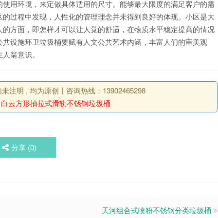
的使用环境，来定做具体适用的尺寸。能够最大限度的满足客户的需
区的过程中发现，人性化的管理理念并未得到良好的体现。小区是大
人的方面，即怎样才可以让人觉的舒适，在物质水平稳定提高的情况
公共设施环卫垃圾桶要赋有人文公共艺术内涵，丰富人们的审美观
主人翁意识。
明 , 均为原创丨咨询热线：13902465298
：
白云方形抽拉式滑轨不锈钢垃圾桶
分享 (
0
)
天河组合式喷粉不锈钢分类垃圾桶