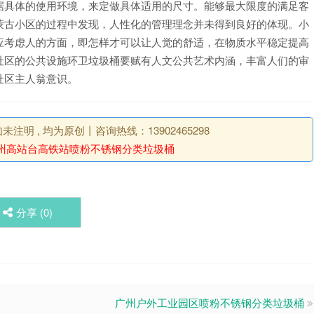
据具体的使用环境，来定做具体适用的尺寸。能够最大限度的满足客
蒙古小区的过程中发现，人性化的管理理念并未得到良好的体现。小
应考虑人的方面，即怎样才可以让人觉的舒适，在物质水平稳定提高
社区的公共设施环卫垃圾桶要赋有人文公共艺术内涵，丰富人们的审
社区主人翁意识。
明 , 均为原创丨咨询热线：13902465298
州高站台高铁站喷粉不锈钢分类垃圾桶
分享 (
0
)
广州户外工业园区喷粉不锈钢分类垃圾桶