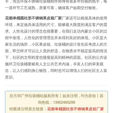
手，传志环保不锈钢垃圾桶制作师傅有着多年经验的熟手，每
一道环节工艺成熟，质量可靠，确保客户如期交付验收。
花都单桶圆柱形不锈钢果皮箱厂家
厂家还可以根据具体的使用
环境，来定做具体适用的尺寸。能够最大限度的满足客户的需
求。人性化设计的理念也很重要，在我们走访内蒙古小区的过
程中发现，人性化的管理理念并未得到良好的体现。小区是大
家生活的场所，小区果皮箱、垃圾桶的设计首先应考虑人的方
面，即怎样才可以让人觉的舒适，在物质水平稳定提高的情况
下，社区的文明程度也慢慢提高到精神的层面。社区的公共设
施环卫垃圾桶要赋有人文公共艺术内涵，丰富人们的审美观
念，让人们感到身心愉悦，同时也可以增强人们的社区主人翁
意识。
欣方圳广州垃圾桶站版权所有丨如未注明 , 均为原创丨咨
询热线：13902465298
转载请注明原文链接：
花都单桶圆柱形不锈钢果皮箱厂家