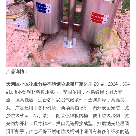
产品详情：
天河区小区物业分类不锈钢垃圾箱厂家
采用 201#，202#，304
#优质不锈钢材料模压成型，坚固耐用，不易破损；耐火安
全，抗高低温，适合各种恶劣气候条件；金属亮泽，高雅美
观，广泛适用于各种机场、商场高档场所；内外表面光洁，减
少垃圾残留，易于清洁；配置镀锌板内桶，便于垃圾清倒；激
光切割开料，尺寸精准，投口无缝焊接成型，打磨抛光处理圆
滑不割手，传志环保不锈钢垃圾桶制作师傅有着多年经验的熟