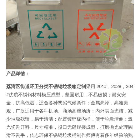
产品详情：
荔湾区街道环卫分类不锈钢垃圾箱定制
采用 201#，202#，304
#优质不锈钢材料模压成型，坚固耐用，不易破损；耐火安
全，抗高低温，适合各种恶劣气候条件；金属亮泽，高雅美
观，广泛适用于各种机场、商场高档场所；内外表面光洁，减
少垃圾残留，易于清洁；配置镀锌板内桶，便于垃圾清倒；激
光切割开料，尺寸精准，投口无缝焊接成型，打磨抛光处理圆
滑不割手，传志环保不锈钢垃圾桶制作师傅有着多年经验的熟