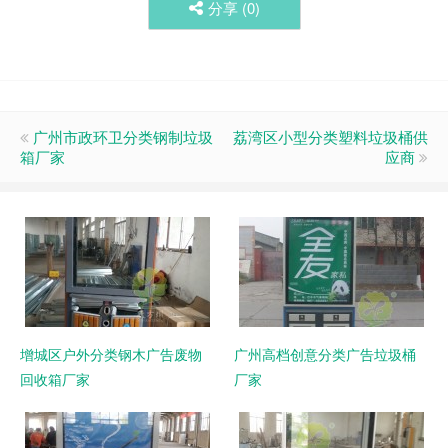
分享 (
0
)
广州市政环卫分类钢制垃圾
荔湾区小型分类塑料垃圾桶供
箱厂家
应商
增城区户外分类钢木广告废物
广州高档创意分类广告垃圾桶
回收箱厂家
厂家