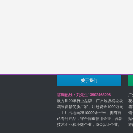
关于我们
咨询热线：刘先生13902465298
广
欣方圳20年行业品牌，广州垃圾桶垃圾
花
箱果皮箱优质厂家，注册资金1000万元
箱
，工厂占地面积10000余平米，拥有自
销
己专利产品，守合同重信用企业，高新
贴
技术企业和小微企业，ISO认证企业。
难