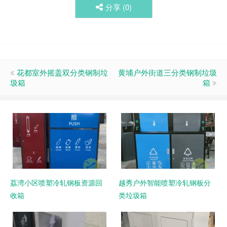
分享 (
0
)
花都室外摇盖双分类钢制垃
黄埔户外街道三分类钢制垃圾
圾箱
箱
荔湾小区喷塑冷轧钢板资源回
越秀户外智能喷塑冷轧钢板分
收箱
类垃圾箱