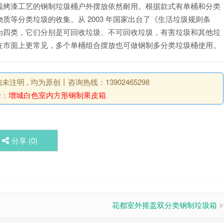
温烤漆工艺的钢制垃圾桶户外摆放依然耐用。根据款式有单桶和分类
等分类垃圾的收集。从 2003 年国家出台了《生活垃圾规则条
为四类，它们分别是可回收垃圾、不可回收垃圾，有害垃圾和其他垃
在市面上更常见，多个单桶组合摆放也可做钢制多分类垃圾桶使用。
明 , 均为原创丨咨询热线：13902465298
接：
增城白色室内方形钢制果皮箱
分享 (
0
)
花都室外摇盖双分类钢制垃圾箱