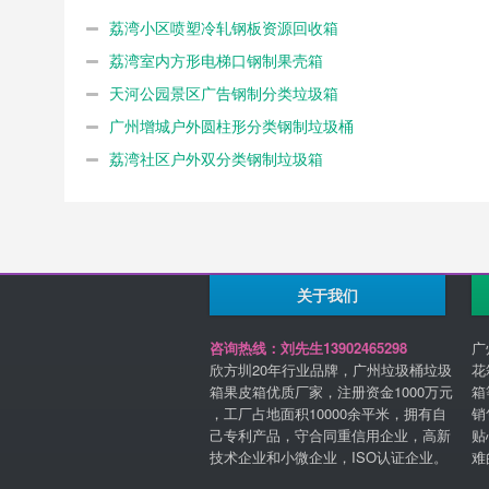
荔湾小区喷塑冷轧钢板资源回收箱
荔湾室内方形电梯口钢制果壳箱
天河公园景区广告钢制分类垃圾箱
广州增城户外圆柱形分类钢制垃圾桶
荔湾社区户外双分类钢制垃圾箱
关于我们
咨询热线：刘先生13902465298
广
欣方圳20年行业品牌，广州垃圾桶垃圾
花
箱果皮箱优质厂家，注册资金1000万元
箱
，工厂占地面积10000余平米，拥有自
销
己专利产品，守合同重信用企业，高新
贴
技术企业和小微企业，ISO认证企业。
难