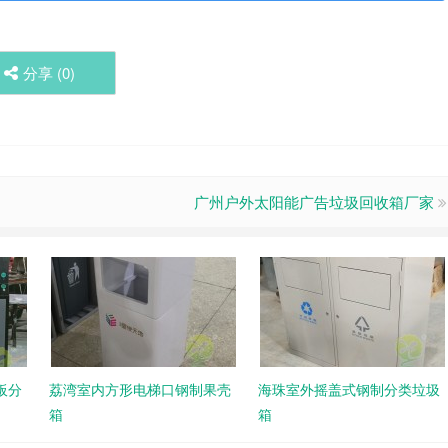
分享 (
0
)
广州户外太阳能广告垃圾回收箱厂家
板分
荔湾室内方形电梯口钢制果壳
海珠室外摇盖式钢制分类垃圾
箱
箱