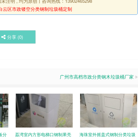
明 , 均为原创丨咨询热线：13902465298
白云区市政镂空分类钢制垃圾桶定制
分享 (
0
)
广州市高档市政分类钢木垃圾桶厂家
板分
荔湾室内方形电梯口钢制果壳
海珠室外摇盖式钢制分类垃圾