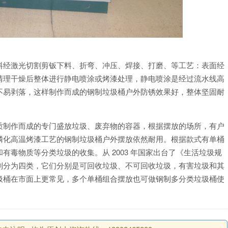
料经激光切割剪钣下料、折弯、冲压、焊接、打磨、等工艺：表面经
清理干燥后整体进行静电喷涂或烤漆处理，静电喷涂是经过流水线高
不易剥落，这样制作而成的钢制垃圾桶户外防锈效果好，整体坚固耐
质制作而成的专门盛放垃圾、废弃物的容器，根据摆放的场所，有户
磷化高温烤漆工艺的钢制垃圾桶户外摆放依然耐用。根据款式有单桶
毒物质等分类垃圾的收集。从 2003 年国家出台了《生活垃圾规
划分为四类，它们分别是可回收垃圾、不可回收垃圾，有害垃圾和其
圾桶在市面上更常见，多个单桶组合摆放也可做钢制多分类垃圾桶使