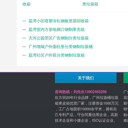
收箱
类垃圾箱
荔湾小区喷塑冷轧钢板资源回收箱
荔湾室内方形电梯口钢制果壳箱
天河公园景区广告钢制分类垃圾箱
广州增城户外圆柱形分类钢制垃圾桶
荔湾社区户外双分类钢制垃圾箱
关于我们
咨询热线：刘先生13902465298
广
欣方圳20年行业品牌，广州垃圾桶垃圾
花
箱果皮箱优质厂家，注册资金1000万元
箱
，工厂占地面积10000余平米，拥有自
销
己专利产品，守合同重信用企业，高新
贴
技术企业和小微企业，ISO认证企业。
难