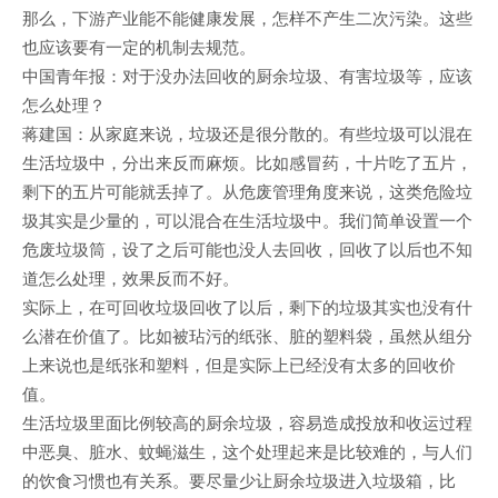
那么，下游产业能不能健康发展，怎样不产生二次污染。这些
也应该要有一定的机制去规范。
中国青年报：对于没办法回收的厨余垃圾、有害垃圾等，应该
怎么处理？
蒋建国：从家庭来说，垃圾还是很分散的。有些垃圾可以混在
生活垃圾中，分出来反而麻烦。比如感冒药，十片吃了五片，
剩下的五片可能就丢掉了。从危废管理角度来说，这类危险垃
圾其实是少量的，可以混合在生活垃圾中。我们简单设置一个
危废垃圾筒，设了之后可能也没人去回收，回收了以后也不知
道怎么处理，效果反而不好。
实际上，在可回收垃圾回收了以后，剩下的垃圾其实也没有什
么潜在价值了。比如被玷污的纸张、脏的塑料袋，虽然从组分
上来说也是纸张和塑料，但是实际上已经没有太多的回收价
值。
生活垃圾里面比例较高的厨余垃圾，容易造成投放和收运过程
中恶臭、脏水、蚊蝇滋生，这个处理起来是比较难的，与人们
的饮食习惯也有关系。要尽量少让厨余垃圾进入垃圾箱，比