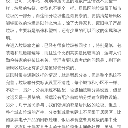
校、公司、火车站、机场和居民区的垃圾产生情况不完全一
样，垃圾的特征、类型也不完全一样。居民区的垃圾属于城市
垃圾的一部分，而这部分垃圾也是最复杂的。要搞清楚居民区
能够回收的垃圾是以什么为主，除了大件家具、废旧电子产品
垃圾，主要就是纸张和塑料，还有少量的可以回收的金属和玻
璃。
在进入垃圾箱之前，已经有很多垃圾被回收了，特别是纸、包
装箱和瓶瓶罐罐等，而且这个比例其实是比较高的，这与人们
勤俭持家的好传统有关。管理者要认真考虑的问题是，剩下的
居民区垃圾还有多少是值得去分类的。
居民时常会遇到这样的情况，就是我想分类，但是整个系统不
完善，垃圾箱分类标识设置不清楚，每个城市和小区不一样、
不统一。另外，分类系统不匹配，垃圾桶按照分类设置，但是
收运又是一股脑的。后端没有配合前端的分类建立回收设施。
另外，对于居民参与，我们强调的都是居民区的垃圾。但是，
整个城市垃圾的产生、分类和减量实际上不局限于居民区，比
如废弃电子产品的回收处理、饭店和食堂餐厨垃圾的集中处
理，还有以大件家具为主的大件垃圾集中回收处理。另外，现