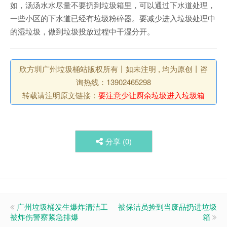
如，汤汤水水尽量不要扔到垃圾箱里，可以通过下水道处理，
一些小区的下水道已经有垃圾粉碎器。要减少进入垃圾处理中
的湿垃圾，做到垃圾投放过程中干湿分开。
欣方圳广州垃圾桶站版权所有丨如未注明 , 均为原创丨咨
询热线：13902465298
转载请注明原文链接：
要注意少让厨余垃圾进入垃圾箱
分享 (
0
)
广州垃圾桶发生爆炸清洁工
被保洁员捡到当废品扔进垃圾
被炸伤警察紧急排爆
箱