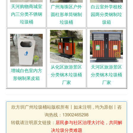
天河购物商城室
广州海珠区户外
白云室外学校校
内三分类不锈钢
圆柱形单筒钢制
园两分类钢制垃
垃圾桶
垃圾桶
圾箱
从化区旅游景区
天河区旅游景区
增城白色室内方
分类钢木垃圾桶
分类钢木垃圾桶
形钢制果皮箱
厂家
厂家
欣方圳广州垃圾桶站版权所有丨如未注明 , 均为原创丨咨
询热线：13902465298
转载请注明原文链接：
居民参与社区治理大讨论，共同解
决垃圾分类难题