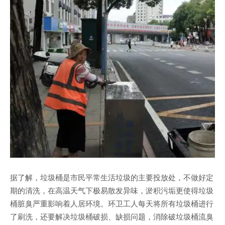
据了解，垃圾桶是市民平常生活垃圾的主要投放处，不做好定
期的清洗，在高温天气下极易散发异味，淤积污垢更使得垃圾
桶脏臭严重影响着人居环境。环卫工人每天将所有垃圾桶进行
了刷洗，还要解决垃圾桶破损、缺损问题，消除破垃圾桶流臭