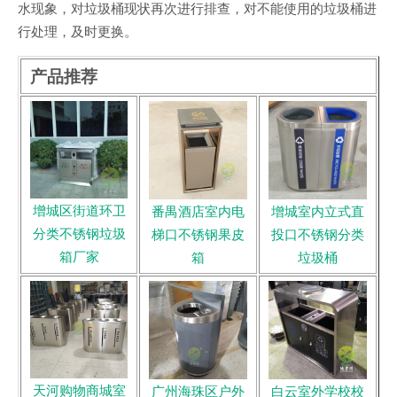
水现象，对垃圾桶现状再次进行排查，对不能使用的垃圾桶进
行处理，及时更换。
产品推荐
增城区街道环卫
番禺酒店室内电
增城室内立式直
分类不锈钢垃圾
梯口不锈钢果皮
投口不锈钢分类
箱厂家
箱
垃圾桶
天河购物商城室
广州海珠区户外
白云室外学校校