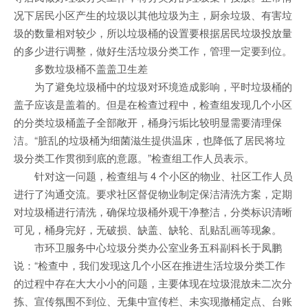
况下居民小区产生的垃圾以其他垃圾为主，厨余垃圾、有害垃
圾的数量相对较少，所以垃圾桶的设置要根据居民垃圾投放量
的多少进行调整，做好生活垃圾分类工作，管理一定要到位。
多数垃圾桶不盖盖卫生差
为了避免垃圾桶中的垃圾对环境造成影响，平时垃圾桶的
盖子应该是盖着的。但是在检查过程中，检查组发现几个小区
的分类垃圾桶盖子全部敞开，桶身污垢比较明显需要清理保
洁。“脏乱的垃圾桶为细菌滋生提供温床，也降低了居民将垃
圾分类工作贯彻到底的意愿。”检查组工作人员表示。
针对这一问题，检查组与 4 个小区的物业、社区工作人员
进行了沟通交流。要求社区督促物业制定保洁清洗方案，定期
对垃圾桶进行清洗，确保垃圾桶外观干净整洁，分类标识清晰
可见，桶身完好，无破损、缺盖、缺轮、乱贴乱画等现象。
市环卫服务中心垃圾分类办公室业务五科副科长于凤鹏
说：“检查中，我们发现这几个小区在推进生活垃圾分类工作
的过程中存在大大小小的问题，主要体现在垃圾混放未二次分
拣、宣传氛围不到位、无集中宣传栏、未实现撤桶定点、台账