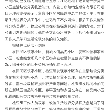
一周内对已发现的问题进行整改，在此过程中还要进一步提升
小区生活垃圾分类收运能力。内蒙古康旭物业服务有限公司项
目经理侯晓俊表示，富康小区的居民以中老年群体为主，在推
动生活垃圾分类工作中，也遇到了不少困难，很多工作只能依
赖分拣员进行。物业公司也在积极探索解决问题的方法。对于
检查组发现的问题，他们会立即做出整改，之后也会组织物业
工作人员学习生活垃圾分类的相关知识。
撤桶并点落实不到位
在回民区筑家小区、新城区俪晶阁小区、赛罕区怡和家园
小区，检查组发现几个小区都存在撤桶并点落实不到位的情
况，部分小区的四分类垃圾桶配置不合理。
在回民区筑家小区，检查组发现该小区存在生活垃圾分类
宣传栏大小规格不统一、垃圾桶配置不合理、厨余垃圾桶配置
过多、部分垃圾桶破损比较严重等问题。检查组发现同样的问
题在新城区俪晶阁小区、赛罕区怡和家园也存在，俪晶阁小区
配置的四分类垃圾桶中有害垃圾桶的数量过多。
检查组工作人员表示，设置生活垃圾分类投放点是为了引
导居民做好垃圾分类工作，将分类好的垃圾集中投放。正常情