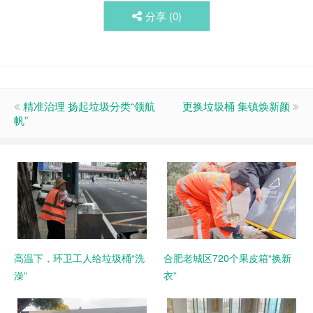
分享 (
0
)
精准治理 扬起垃圾分类“领航
更换垃圾桶 集镇焕新颜
帆”
高温下，环卫工人给垃圾桶“洗
合肥老城区720个果皮箱“换新
澡”
衣”