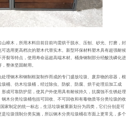
口山樟木，所用木料目前目前均需烘干脱水、压刨、砂光、打磨，封
也可选用更高档次的塑木代替实木。新型环保材料塑木具有超强耐候
不开裂等特点，使用寿命远超高端木材。桶身钢制部分经酸洗磷化进
好，整体坚固耐用。
虫处理钢木和钢制框架制作而成的专门盛放垃圾、废弃物的容器，根
垃圾桶、仿木垃圾桶，经过除虫、防蚁、防腐、烘干处理后加工成
，形成可靠防护层，使其户外使用具有耐候持久，抗腐蚀不生锈处理
，钢木分类垃圾桶包括可回收、不可回收和有毒物质等分类垃圾的收
根据国家制定的统一标志，生活垃圾被重新划分为四类，它们分别是可
更是垃圾强制分类实施，所以钢木分类垃圾桶在市面上更常见，多个