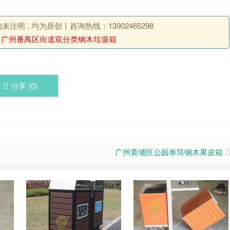
明 , 均为原创丨咨询热线：13902465298
：
广州番禺区街道双分类钢木垃圾箱
分享 (
0
)
广州黄埔区公园单筒钢木果皮箱