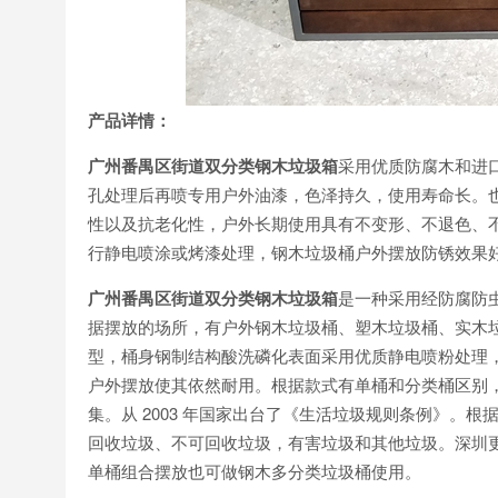
产品详情：
广州番禺区街道双分类钢木垃圾箱
采用优质防腐木和进
孔处理后再喷专用户外油漆，色泽持久，使用寿命长。
性以及抗老化性，户外长期使用具有不变形、不退色、
行静电喷涂或烤漆处理，钢木垃圾桶户外摆放防锈效果
广州番禺区街道双分类钢木垃圾箱
是一种采用经防腐防
据摆放的场所，有户外钢木垃圾桶、塑木垃圾桶、实木
型，桶身钢制结构酸洗磷化表面采用优质静电喷粉处理
户外摆放使其依然耐用。根据款式有单桶和分类桶区别
集。从 2003 年国家出台了《生活垃圾规则条例》。
回收垃圾、不可回收垃圾，有害垃圾和其他垃圾。深圳
单桶组合摆放也可做钢木多分类垃圾桶使用。