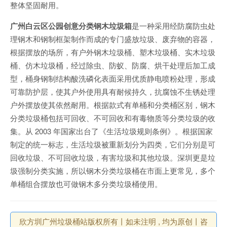
整体坚固耐用。
广州白云区公园创意分类钢木垃圾箱
是一种采用经防腐防虫处
理钢木和钢制框架制作而成的专门盛放垃圾、废弃物的容器，
根据摆放的场所，有户外钢木垃圾桶、塑木垃圾桶、实木垃圾
桶、仿木垃圾桶，经过除虫、防蚁、防腐、烘干处理后加工成
型，桶身钢制结构酸洗磷化表面采用优质静电喷粉处理，形成
可靠防护层，使其户外使用具有耐候持久，抗腐蚀不生锈处理
户外摆放使其依然耐用。根据款式有单桶和分类桶区别，钢木
分类垃圾桶包括可回收、不可回收和有毒物质等分类垃圾的收
集。从 2003 年国家出台了《生活垃圾规则条例》。根据国家
制定的统一标志，生活垃圾被重新划分为四类，它们分别是可
回收垃圾、不可回收垃圾，有害垃圾和其他垃圾。深圳更是垃
圾强制分类实施，所以钢木分类垃圾桶在市面上更常见，多个
单桶组合摆放也可做钢木多分类垃圾桶使用。
欣方圳广州垃圾桶站版权所有丨如未注明 , 均为原创丨咨