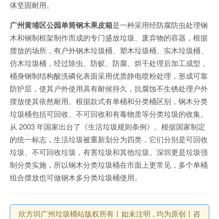
体坚固耐用。
广州黄埔区公园单筒钢木果皮箱
是一种采用经防腐防虫处理钢
木和钢制框架制作而成的专门盛放垃圾、废弃物的容器，根据
摆放的场所，有户外钢木垃圾桶、塑木垃圾桶、实木垃圾桶、
仿木垃圾桶，经过除虫、防蚁、防腐、烘干处理后加工成型，
桶身钢制结构酸洗磷化表面采用优质静电喷粉处理，形成可靠
防护层，使其户外使用具有耐候持久，抗腐蚀不生锈处理户外
摆放使其依然耐用。根据款式有单桶和分类桶区别，钢木分类
垃圾桶包括可回收、不可回收和有毒物质等分类垃圾的收集。
从 2003 年国家出台了《生活垃圾规则条例》。根据国家制定
的统一标志，生活垃圾被重新划分为四类，它们分别是可回收
垃圾、不可回收垃圾，有害垃圾和其他垃圾。深圳更是垃圾强
制分类实施，所以钢木分类垃圾桶在市面上更常见，多个单桶
组合摆放也可做钢木多分类垃圾桶使用。
欣方圳广州垃圾桶站版权所有丨如未注明 , 均为原创丨咨