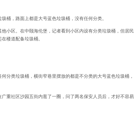
垃圾桶，路面上都是大号蓝色垃圾桶，没有任何分类。
其他小区。在中颐海伦堡，记者看到小区内设有分类垃圾桶，但居民
起在楼道配备垃圾桶。
任何分类垃圾桶，横街窄巷里摆放的都是不分类的大号蓝色垃圾桶，
在广重社区沙园五街内逛了一圈，问了两名保安人员后，才好不容易