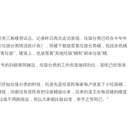
只有三栋楼房试点。记者昨日再次走访发现，垃圾分类已经在今年年
《垃圾分类情况统计表》，而楼下都放置着垃圾分类桶，包括灰色桶
有害垃圾”，楼道上，也放置着“其他垃圾”桶和“厨余垃圾”桶。
8 号的刘丽青阿姨说，垃圾分类的工作街道做得到位，居民已经渐渐
初开始垃圾分类的时候，街道先是给居民每家每户派发了小垃圾桶，
楼收，但都没有居民肯把垃圾桶放出来，后来街道又在每层楼的楼道
垃圾不用跑很远，所以大家都比较自觉，举手之劳而已。”