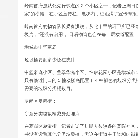
岭南首府是从化先行试点的 3 个小区之一，记者上周
家”的横幅，在小区宣传栏、电梯内，也贴满了宣传海
岭南首府的物管队长梁春洪说，从化市里的环卫所已经给
圾房，“还没有启用”。日后物管也会在每一层楼道配置一
增城市中坚豪庭：
垃圾桶要配多少还在统计
中坚豪庭小区、叠翠华庭小区、怡康花园小区是增城市 3
只有临近门口的 5 幢楼楼底配置了 4 种颜色的垃圾
需要的垃圾分类桶数目。
萝岗区夏港街：
崭新分类垃圾桶藏身处理点
在萝岗区夏港街，记者走访了居民人数较多的普晖社区
并没有设置其他分类垃圾桶，无论在街道主干道和内街