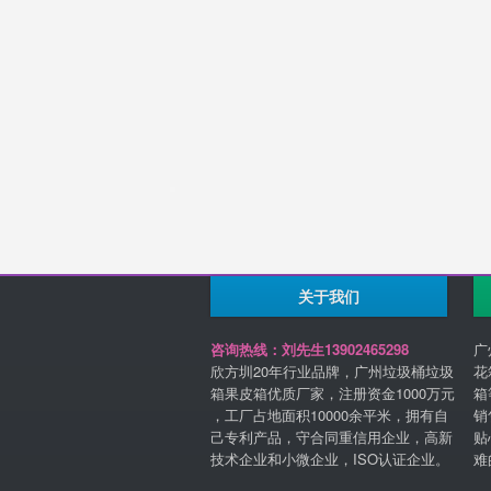
关于我们
咨询热线：刘先生13902465298
广
欣方圳20年行业品牌，广州垃圾桶垃圾
花
箱果皮箱优质厂家，注册资金1000万元
箱
，工厂占地面积10000余平米，拥有自
销
己专利产品，守合同重信用企业，高新
贴
技术企业和小微企业，ISO认证企业。
难