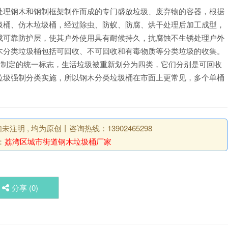
处理钢木和钢制框架制作而成的专门盛放垃圾、废弃物的容器，根据
圾桶、仿木垃圾桶，经过除虫、防蚁、防腐、烘干处理后加工成型，
成可靠防护层，使其户外使用具有耐候持久，抗腐蚀不生锈处理户外
木分类垃圾桶包括可回收、不可回收和有毒物质等分类垃圾的收集。
国家制定的统一标志，生活垃圾被重新划分为四类，它们分别是可回收
垃圾强制分类实施，所以钢木分类垃圾桶在市面上更常见，多个单桶
明 , 均为原创丨咨询热线：13902465298
：
荔湾区城市街道钢木垃圾桶厂家
分享 (
0
)