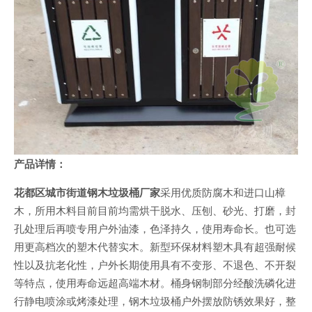
产品详情：
花都区城市街道钢木垃圾桶厂家
采用优质防腐木和进口山樟
木，所用木料目前目前均需烘干脱水、压刨、砂光、打磨，封
孔处理后再喷专用户外油漆，色泽持久，使用寿命长。也可选
用更高档次的塑木代替实木。新型环保材料塑木具有超强耐候
性以及抗老化性，户外长期使用具有不变形、不退色、不开裂
等特点，使用寿命远超高端木材。桶身钢制部分经酸洗磷化进
行静电喷涂或烤漆处理，钢木垃圾桶户外摆放防锈效果好，整