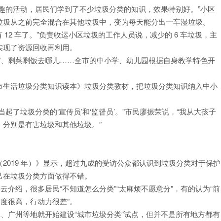
趣的活动，居民们学到了不少垃圾分类的知识，效果特别好。”小区
垃圾从之前完全混合在其他垃圾中，变为每天能分出一车湿垃圾。
 12 车了。”负责收运小区垃圾的工作人员说，减少的 6 车垃圾，主
实现了资源回收再利用。
”、剩菜剩饭去哪儿……全市的中小学、幼儿园根据自身教学特色开
市生活垃圾分类知识读本》垃圾分类教材，把垃圾分类知识纳入中小
起了垃圾分类的‘宣传员’和‘监督员’。”市民廖振荣说，“我从大孩子
分别是有害垃圾和其他垃圾。”
2019 年）》显示，超过九成的受访公众都认识到垃圾分类对于保护
己在垃圾分类方面做得不错。
云介绍，很多居民“不知道怎么分类”“太麻烦不愿意分”，有的认为“前
度很高，行动力很差”。
桂林、广州等地就开始建设“城市垃圾分类”试点，但并不是所有地方都有