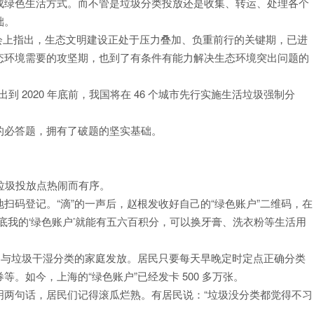
成绿色生活方式。而不管是垃圾分类投放还是收集、转运、处理各个
础。
境保护大会上指出，生态文明建设正处于压力叠加、负重前行的关键期，已进
态环境需要的攻坚期，也到了有条件有能力解决生态环境突出问题的
到 2020 年底前，我国将在 46 个城市先行实施生活垃圾强制分
的必答题，拥有了破题的坚实基础。
的垃圾投放点热闹而有序。
扫码登记。“滴”的一声后，赵根发收好自己的“绿色账户”二维码，在
底我的‘绿色账户’就能有五六百积分，可以换牙膏、洗衣粉等生活用
参与垃圾干湿分类的家庭发放。居民只要每天早晚定时定点正确分类
。如今，上海的“绿色账户”已经发卡 500 多万张。
明两句话，居民们记得滚瓜烂熟。有居民说：“垃圾没分类都觉得不习