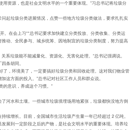
使用资源，也是社会文明水平的一个重要体现。”习总书记将垃圾分
常问起垃圾分类进展情况，点赞一些地方垃圾分类做法，要求扎扎实
次会议召开。在会上习**总书记要求加快建立分类投放、分类收集、分类运
府推动、全民参与、城乡统筹、因地制宜的垃圾分类制度，努力提高
善，关系垃圾能不能减量化、资源化、无害化处理。”总书记强调说。
厂四条胡同。
件好了，环境美了，一定要搞好垃圾分类和回收处理。这对我们物业管
增加这方面的投入。”总书记对社区工作人员和群众说。
类的意识，养成这个习惯。”
染了河水和土壤。一些城市垃圾填埋场用地紧张，垃圾都快没地方倒
持续增长。目前，全国城市生活垃圾产生量一年已经超过 2 亿吨。
活发展到一定阶段之后的产物，是社会文明水平的重要体现。培养垃