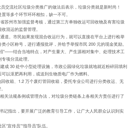
位年轻党员交流社区垃圾分类推广的做法后表示，垃圾分类就是新时尚！
处置等多个环节环环相扣，缺一不可。
苏省苏州市加强监督考核，通过第三方单独收运可回收物及有害垃圾
混收混运的监督管理。
报通道。市民如果发现混合收运行为，就可以直接在平台上进行检举
类小区称号，进行通报批评，并给予举报市民 200 元的现金奖励。
招”——结合当地特点，对产生量大、产生源相对集中、处理技术工
别专项分流处理。
建成 30 处中小型处理设施，市政公园绿化垃圾就地就近粉碎回填利
后可以沤肥再利用，或送到生物质电厂作为燃料。
池回收箱、1.2 万个废灯管回收箱，委托专业公司进行分类收运、无
管。
分类相关法规条例或管理办法，对垃圾分类链条上各相关方责任进行了
*总书记指出，要开展广泛的教育引导工作，让广大人民群众认识到实
“宣传员”“指导员”队伍。