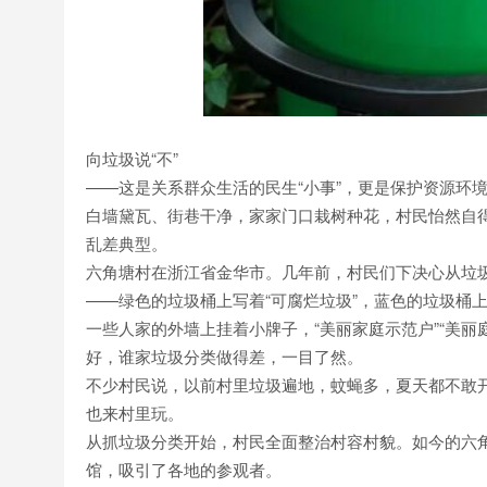
向垃圾说“不”
——这是关系群众生活的民生“小事”，更是保护资源环
白墙黛瓦、街巷干净，家家门口栽树种花，村民怡然自
乱差典型。
六角塘村在浙江省金华市。几年前，村民们下决心从垃
——绿色的垃圾桶上写着“可腐烂垃圾”，蓝色的垃圾桶上
一些人家的外墙上挂着小牌子，“美丽家庭示范户”“美丽
好，谁家垃圾分类做得差，一目了然。
不少村民说，以前村里垃圾遍地，蚊蝇多，夏天都不敢
也来村里玩。
从抓垃圾分类开始，村民全面整治村容村貌。如今的六
馆，吸引了各地的参观者。