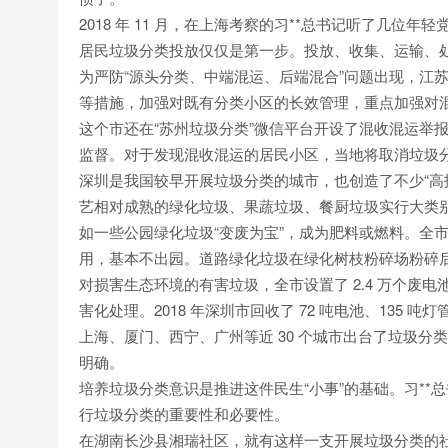
2018 年 11 月，在上海考察的习**总书记听了几
居民垃圾分类投放仅仅是第一步。投放、收集、运输、
为严防“源头分类、中端混运、后端混合”问题出现，江
等措施，加强对既有分类小区的长效管理，重点加强对
这个市还在“苏州垃圾分类”微信平台开设了混收混运举
监督。对于发现混收混运的居民小区，当地将取消垃圾分
深圳是我国较早开展垃圾分类的城市，也创造了不少“高
艺相对成熟的绿化垃圾、果蔬垃圾、餐厨垃圾实行大类
如一些公园绿化垃圾“变废为宝”，成为肥料或燃料。全市
用，基本不出园。道路绿化垃圾在绿化树枝粉碎场粉碎
对损害生态环境的有害垃圾，全市设置了 2.4 万个废电
害化处理。2018 年深圳市回收了 72 吨电池、135 吨灯
上海、厦门、西宁、广州等近 30 个城市出台了垃圾
明确。
培养垃圾分类意识是推进这件民生“小事”的基础。习*
行垃圾分类的重要性和必要性。
在湖南长沙县湘瑞社区，就有这样一支开展垃圾分类的社区