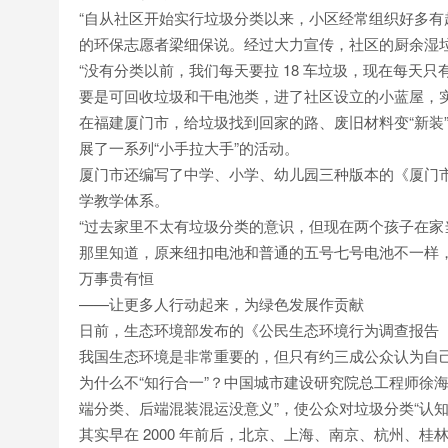
“自从社区开始实行垃圾分类以来，小区经常组织好多有
的环保志愿者梁细保说。经过大力宣传，社区的厨余湿
“没有分类以前，我们每天要拉 18 车垃圾，现在每天只有
要是可回收垃圾和干电池类，进了社区设立的小蓝屋，
在福建厦门市，给垃圾找到回家的路、废旧材料变“新装
展了一系列“小手拉大手”的活动。
厦门市还编写了中学、小学、幼儿园三种版本的《厦门
学教学体系。
“过去家里不太有垃圾分类的意识，但现在两个孩子在家当
那里知道，原来纽扣电池和普通的五号七号电池不一样，
万事贵有恒
——让更多人行动起来，为绿色发展作贡献
日前，生态环境部发布的《公民生态环境行为调查报告（
我国生态环境是非常重要的，但只有约三成公众认为自
为什么不“知行合一”？中国城市建设研究院总工程师徐海
端分类、后端混装混运没意义”，使公众对垃圾分类“认知
其实早在 2000 年前后，北京、上海、南京、杭州、