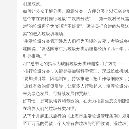
明显成效。
如何让公众了解分类、愿意分类、方便分类？浙江省金
这个市在农村推行垃圾“二次四分法”——第一次村民只需
烂”的垃圾再分为“好卖”“不好卖”。保洁员把会烂的垃圾
卖”的进入垃圾填埋场。
“生活垃圾分类管理涉及人们行为习惯的改变，考验城乡
建国说，“发达国家生活垃圾分类治理都经历了几十年
引导推动。”
习**总书记的指示为破解垃圾分类难题指明了方向——
“推行垃圾分类，关键是要加强科学管理、形成长效机制
“要加强引导、因地制宜、持续推进，把工作做细做实，
“通过有效的督促引导，让更多人行动起来，培养垃圾
来为绿色发展、可持续发展作贡献”。
好习惯，是可以培养和塑造的。在大力推进生态文明建设
在培养人们的垃圾分类习惯。
从下个月起正式施行的《上海市生活垃圾管理条例》规
至五万元的罚款；个人将有害垃圾与可回收物、湿垃圾