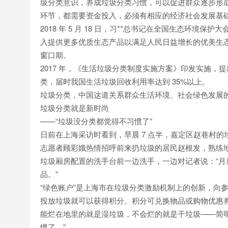
圾分类意识，养成垃圾分类习惯，可以促进群众逐步形
环节，都需要资金投入，必须有相应的经济社会发展基
2018 年 5 月 18 日，习**总书记在全国生态环
入提供更多优质生态产品以满足人民日益增长的优美生
窗口期。
2017 年，《生活垃圾分类制度实施方案》印发实施，提出
类，届时我国生活垃圾回收利用率达到 35%以上。
垃圾分类，中国这道关系群众生活环境、社会绿色发展
垃圾分类就是新时尚
——“垃圾没分类都觉得不习惯了”
日前在上海采访时看到，早晨 7 点半，嘉定区赵巷村
志愿者顾彩娥热情招呼前来扔垃圾的居民赵根发，熟练地
垃圾厢房配置的洗手台前一边洗手，一边对记者说：“月
品。”
“绿色账户”是上海市在垃圾分类激励机制上的创新，向
投放垃圾就可以获得积分。积分可兑换物品或购物优惠券等
能烂在地里的就是湿垃圾，不会烂的就是干垃圾——简
惯了。”