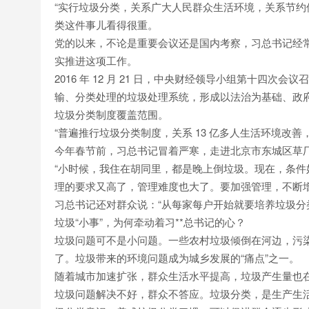
“实行垃圾分类，关系广大人民群众生活环境，关系节约
类这件事儿看得很重。
党的以来，不论是重要会议还是国内考察，习总书记经
实推进这项工作。
2016 年 12 月 21 日，中央财经领导小组第十四
输、分类处理的垃圾处理系统，形成以法治为基础、政
垃圾分类制度覆盖范围。
“普遍推行垃圾分类制度，关系 13 亿多人生活环境改
今年春节前，习总书记冒着严寒，走进北京市东城区草
“小时候，我住在胡同里，都是晚上倒垃圾。现在，条
理的要求又高了，管理难度也大了。要加强管理，不断
习总书记还对群众说：“从每家每户开始就要培养垃圾分
垃圾“小事”，为何牵动着习**总书记的心？
垃圾问题可不是小问题。一些农村垃圾倾倒在河边，污
了。垃圾带来的环境问题成为城乡发展的“痛点”之一。
随着城市加速扩张，群众生活水平提高，垃圾产生量也在
垃圾问题解决不好，群众不答应。垃圾分类，是生产生