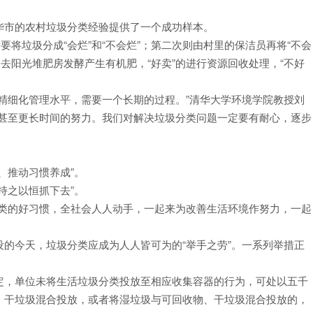
华市的农村垃圾分类经验提供了一个成功样本。
要将垃圾分成“会烂”和“不会烂”；第二次则由村里的保洁员再将“不会
送去阳光堆肥房发酵产生有机肥，“好卖”的进行资源回收处理，“不好
精细化管理水平，需要一个长期的过程。”清华大学环境学院教授刘
，甚至更长时间的努力。我们对解决垃圾分类问题一定要有耐心，逐步
、推动习惯养成”。
持之以恒抓下去”。
分类的好习惯，全社会人人动手，一起来为改善生活环境作努力，一起
的今天，垃圾分类应成为人人皆可为的“举手之劳”。一系列举措正
定，单位未将生活垃圾分类投放至相应收集容器的行为，可处以五千
、干垃圾混合投放，或者将湿垃圾与可回收物、干垃圾混合投放的，