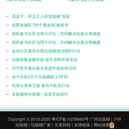
高温下，环卫工人给垃圾桶“洗澡”
合肥老城区720个果皮箱“换新衣”
居民参与社区治理大讨论，共同解决垃圾分类难题
居民参与社区治理大讨论，共同解决垃圾分类难题
金河社区展开分类垃圾桶清洁维护行动
垃圾收集设施升级 提升居民环保意识
兴宁区开展垃圾分类进市场宣传活动
这个区给2万个垃圾桶装上RFID
垃圾分类保卫战 麦岛中队在行动
全面撤掉垃圾桶！这里开始试行
Copyright © 2018-2020
粤ICP备10239660号
广州垃圾桶
|
户外
垃圾桶
|
垃圾桶厂家
|
文章归档
|
友情链接
|
网站地图