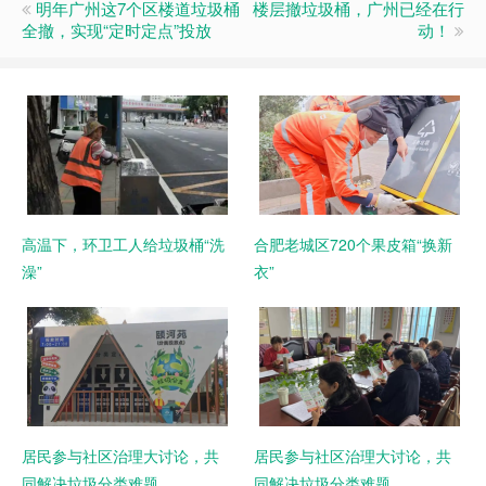
明年广州这7个区楼道垃圾桶
楼层撤垃圾桶，广州已经在行
全撤，实现“定时定点”投放
动！
高温下，环卫工人给垃圾桶“洗
合肥老城区720个果皮箱“换新
澡”
衣”
居民参与社区治理大讨论，共
居民参与社区治理大讨论，共
同解决垃圾分类难题
同解决垃圾分类难题