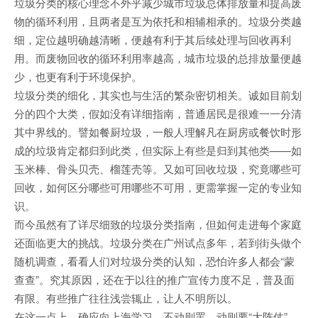
垃圾分类的核心理念不外乎减少城市垃圾总体排放量和提高废
物的循环利用，且两者是互为依托和相辅相承的。垃圾分类越
细，定位越明确越清晰，便越有利于其后续处理与回收再利
用。而废物回收的循环利用率越高，城市垃圾的总排放量便越
少，也更有利于环境保护。
垃圾分类的细化，其实也与生活的繁杂密切相关。诚如目前划
分的四个大类，假如没有详细指南，普通居民是很难一一分清
其中界线的。譬如餐厨垃圾，一般人理解凡在厨房或餐饮时形
成的垃圾肯定都归到此类，但实际上有些是归到其他类——如
玉米棒、骨头贝壳、榴莲壳等。又如可回收垃圾，究竟哪些可
回收，如何区分哪些可用哪些不可用，更需掌握一定的专业知
识。
而今虽然有了详尽细致的垃圾分类指南，但如何走进每个家庭
还面临更大的挑战。垃圾分类在广州试点多年，若到街头做个
随机调查，看看人们对垃圾分类的认知，恐怕许多人都会“蒙
查查”。究其原因，还在于以往的推广宣传力度不足，普及面
有限。有些推广往往浅尝辄止，让人不明所以。
在这一点上，确应向上海学习，不动则罢，动则要“大阵仗”。