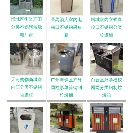
增城区街道环卫
番禺酒店室内电
增城室内立式直
分类不锈钢垃圾
梯口不锈钢果皮
投口不锈钢分类
箱厂家
箱
垃圾桶
天河购物商城室
广州海珠区户外
白云室外学校校
内三分类不锈钢
圆柱形单筒钢制
园两分类钢制垃
垃圾桶
垃圾桶
圾箱