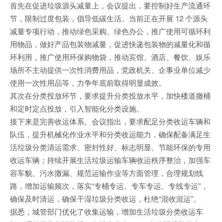
首先在促进垃圾源头减量上，会议提出，要控制好生产流通环
节，限制过度包装，倡导低碳生活。当前正在开展 12 个源头
减量专项行动，推动绿色采购、绿色办公，推广使用可循环利
用物品，做好产品包装物减量，促进快递包装物的减量化和循
环利用，推广使用环保购物袋，推动宾馆、酒店、餐饮、娱乐
场所不主动提供一次性消费用品，党政机关、企事业单位减少
使用一次性用品等，力争年底前取得明显成效。
其次在分类投放环节，要求提升分类投放水平，加快楼道撤桶
和定时定点投放，引入智能化分类设施。
接下来是完善收运体系。会议指出，要求配足分类收运车辆和
队伍，提升机械化作业水平和分类收运能力，确保配备满足生
活垃圾分类清运需求、密封性好、标志明显、节能环保的专用
收运车辆；持续开展生活垃圾运输车辆收运秩序整治，加强车
容车貌、污水撒漏、规范运输作业等方面管理，合理规划线
路，增加运输频次，落实“专桶专运、专车专运、专线专运”，
确保及时清运，确保干湿垃圾分类收运，杜绝“混收混运”。
据悉，城管部门优化了收集运输，增加生活垃圾分类收运车