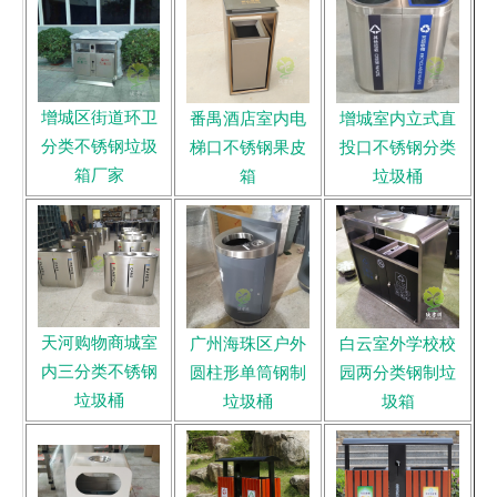
增城区街道环卫
番禺酒店室内电
增城室内立式直
分类不锈钢垃圾
梯口不锈钢果皮
投口不锈钢分类
箱厂家
箱
垃圾桶
天河购物商城室
广州海珠区户外
白云室外学校校
内三分类不锈钢
圆柱形单筒钢制
园两分类钢制垃
垃圾桶
垃圾桶
圾箱