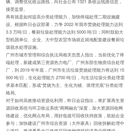
辆、调整优化收运路线，向社会公布 1321 条收运线路信息，
接受监督。
再有就是如何提高分类处理能力，加快终端处理二期设施建
设。根据昨日会议部署，力争 2022 年我市焚烧处理能力达到
3.3 万吨/日，餐厨垃圾处理能力达到 5000 吨/日；同时鼓励大
型机团单位、企业、大中型农贸市场就近就地配套建设餐厨垃
圾脱水处理设施。
广州市城市管理和综合执法局相关负责人指出，当前优化了终
端处理，新建成第三资源热力电厂、广州东部生物质综合处理
厂，到 2019 年年底，广州市生活垃圾焚烧处理能力将达到 15
500 吨/日，生化处理能力 2700 吨/日，与生活垃圾分类处理需
求基本匹配，形成“焚烧为主、生化为辅、填埋兜底”分类处理
格局。
对于如何高效推动资源化利用，昨日会议指出，将扩展再生资
源回收系统与环卫收运系统“两网融合”深度，加大资源回收网
络建设，优化网点布局，用好低值可回收扶持政策，鼓励企业
参与；加快建设广州市综合资源（大件家具）回收拆解处理中
心项目，推进番禺会江低值可回收物循环经济产业园建设。