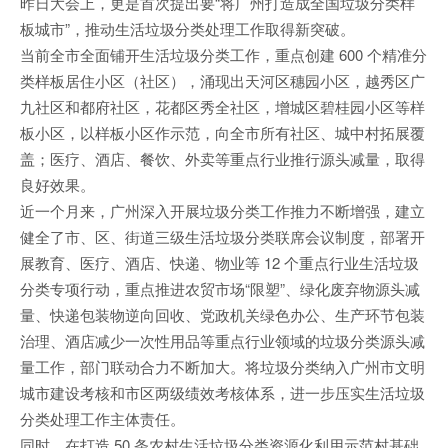
昨日大会上，更是首次提出要“将广州打造成全国垃圾分类样
板城市”，推动生活垃圾分类处理工作取得新突破。
当前全市全面铺开生活垃圾分类工作，重点创建 600 个精准分
类样板居住小区（社区），涌现出天河区穗园小区，越秀区广
九社区和都府社区，花都区秀全社区，增城区碧桂园小区等样
板小区，以样板小区作示范，向全市所有社区、城中村拓展覆
盖；医疗、酒店、餐饮、外卖等重点行业推行源头减量，取得
良好效果。
近一个月来，广州深入开展垃圾分类工作推力不断增强，建立
健全了市、区、街道三级生活垃圾分类联席会议制度，部署开
展教育、医疗、酒店、快递、物业等 12 个重点行业生活垃圾
分类专项行动，重点推进农贸市场“限塑”、绿化废弃物源头减
量、快递包装物逆向回收、党政机关绿色办公、生产环节包装
治理、酒店减少一次性用品等重点行业领域的垃圾分类源头减
量工作，部门联动合力不断加大。将垃圾分类纳入广州市文明
城市建设考核和市区两级绩效考核体系，进一步压实生活垃圾
分类处理工作主体责任。
同时，在打造 50 条农村生活垃圾分类资源化利用示范村基础