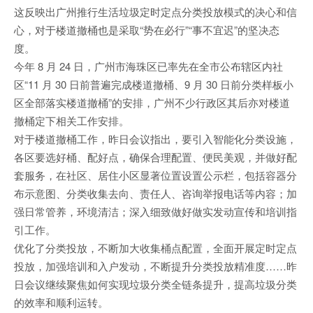
这反映出广州推行生活垃圾定时定点分类投放模式的决心和信
心，对于楼道撤桶也是采取“势在必行”“事不宜迟”的坚决态
度。
今年 8 月 24 日，广州市海珠区已率先在全市公布辖区内社
区“11 月 30 日前普遍完成楼道撤桶、9 月 30 日前分类样板小
区全部落实楼道撤桶”的安排，广州不少行政区其后亦对楼道
撤桶定下相关工作安排。
对于楼道撤桶工作，昨日会议指出，要引入智能化分类设施，
各区要选好桶、配好点，确保合理配置、便民美观，并做好配
套服务，在社区、居住小区显著位置设置公示栏，包括容器分
布示意图、分类收集去向、责任人、咨询举报电话等内容；加
强日常管养，环境清洁；深入细致做好做实发动宣传和培训指
引工作。
优化了分类投放，不断加大收集桶点配置，全面开展定时定点
投放，加强培训和入户发动，不断提升分类投放精准度……昨
日会议继续聚焦如何实现垃圾分类全链条提升，提高垃圾分类
的效率和顺利运转。