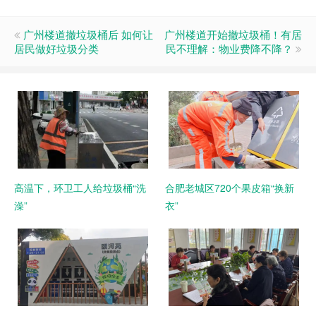
广州楼道撤垃圾桶后 如何让
广州楼道开始撤垃圾桶！有居
居民做好垃圾分类
民不理解：物业费降不降？
高温下，环卫工人给垃圾桶“洗
合肥老城区720个果皮箱“换新
澡”
衣”