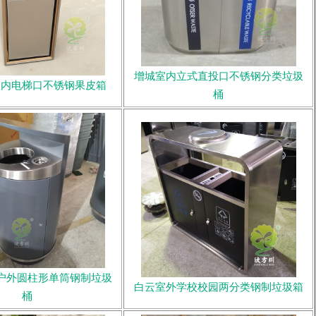
增城室内立式直投口不锈钢分类垃圾
室内电梯口不锈钢果皮箱
桶
户外圆柱形单筒钢制垃圾
白云室外学校校园两分类钢制垃圾箱
桶