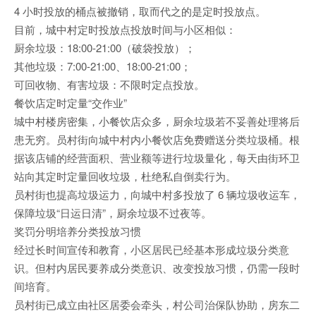
4 小时投放的桶点被撤销，取而代之的是定时投放点。
目前，城中村定时投放点投放时间与小区相似：
厨余垃圾：18:00-21:00（破袋投放）；
其他垃圾：7:00-21:00、18:00-21:00；
可回收物、有害垃圾：不限时定点投放。
餐饮店定时定量“交作业”
城中村楼房密集，小餐饮店众多，厨余垃圾若不妥善处理将后
患无穷。员村街向城中村内小餐饮店免费赠送分类垃圾桶。根
据该店铺的经营面积、营业额等进行垃圾量化，每天由街环卫
站向其定时定量回收垃圾，杜绝私自倒卖行为。
员村街也提高垃圾运力，向城中村多投放了 6 辆垃圾收运车，
保障垃圾“日运日清”，厨余垃圾不过夜等。
奖罚分明培养分类投放习惯
经过长时间宣传和教育，小区居民已经基本形成垃圾分类意
识。但村内居民要养成分类意识、改变投放习惯，仍需一段时
间培育。
员村街已成立由社区居委会牵头，村公司治保队协助，房东二