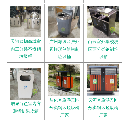
天河购物商城室
广州海珠区户外
白云室外学校校
内三分类不锈钢
圆柱形单筒钢制
园两分类钢制垃
垃圾桶
垃圾桶
圾箱
从化区旅游景区
天河区旅游景区
增城白色室内方
分类钢木垃圾桶
分类钢木垃圾桶
形钢制果皮箱
厂家
厂家