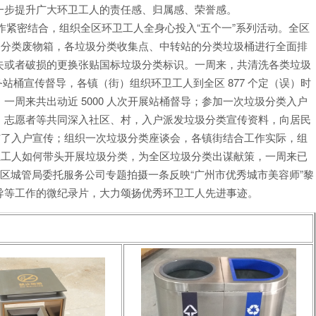
一步提升广大环卫工人的责任感、归属感、荣誉感。
类工作紧密结合，组织全区环卫工人全身心投入“五个一”系列活动。全区
路分类废物箱，各垃圾分类收集点、中转站的分类垃圾桶进行全面排
失或者破损的更换张贴国标垃圾分类标识。一周来，共清洗各类垃圾
周义务站桶宣传督导，各镇（街）组织环卫工人到全区 877 个定（误）时
周来共出动近 5000 人次开展站桶督导；参加一次垃圾分类入户
、志愿者等共同深入社区、村，入户派发垃圾分类宣传资料，向居民
参与了入户宣传；组织一次垃圾分类座谈会，各镇街结合工作实际，组
卫工人如何带头开展垃圾分类，为全区垃圾分类出谋献策，一周来已
，区城管局委托服务公司专题拍摄一条反映“广州市优秀城市美容师”黎
导等工作的微纪录片，大力颂扬优秀环卫工人先进事迹。