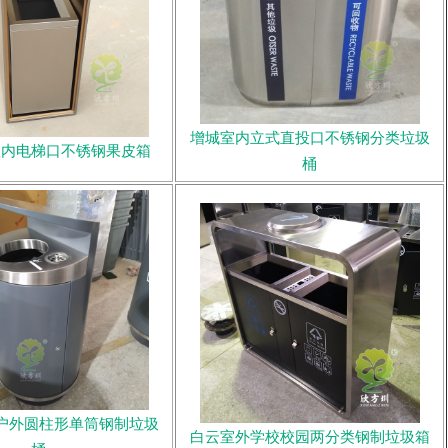
增城室内立式直投口不锈钢分类垃圾
室内电梯口不锈钢果皮箱
桶
户外圆柱形单筒钢制垃圾
白云室外学校校园两分类钢制垃圾箱