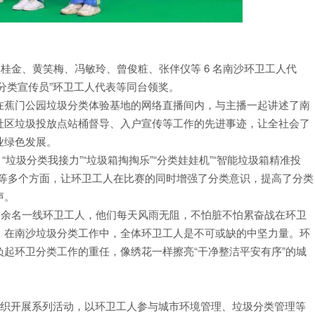
桂金、黄笑梅、冯敏玲、曾俊粧、张伴仪等 6 名南沙环卫工人代
优秀分类宣传员”环卫工人代表等同台领奖。
在蕉门公园垃圾分类体验基地的网络直播间内，与主播一起讲述了南
社区垃圾投放点站桶督导、入户宣传等工作的先进事迹，让全社会了
业绿色发展。
垃圾分类我接力”“垃圾箱掏掏乐”“分类娃娃机”“智能垃圾箱精准投
能等多个方面，让环卫工人在比赛的同时增强了分类意识，提高了分类
声。
0 余名一线环卫工人，他们每天风雨无阻，不怕脏不怕累奋战在环卫
。在南沙垃圾分类工作中，全体环卫工人是不可或缺的中坚力量。环
起环卫分类工作的重任，像绣花一样擦亮“干净整洁平安有序”的城
区组织开展系列活动，以环卫工人参与城市环境管理、垃圾分类管理等