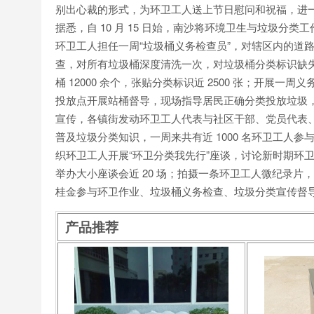
别出心裁的形式，为环卫工人送上节日慰问和祝福，进
据悉，自 10 月 15 日始，南沙将环境卫生与垃圾分
环卫工人担任一周“垃圾桶义务检查员”，对辖区内的道
查，对所有垃圾桶深度清洗一次，对垃圾桶分类标识缺
桶 12000 余个，张贴分类标识近 2500 张；开展一
投放点开展站桶督导，现场指导居民正确分类投放垃圾，一
宣传，各镇街发动环卫工人代表与社区干部、党员代表
普及垃圾分类知识，一周来共有近 1000 名环卫工人
织环卫工人开展“环卫分类我先行”座谈，讨论新时期环
举办大小座谈会近 20 场；拍摄一条环卫工人微纪录片
桂金参与环卫作业、垃圾桶义务检查、垃圾分类宣传督
产品推荐