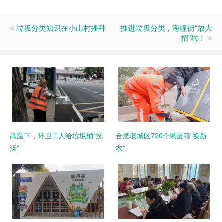
垃圾分类知识在小山村播种
推进垃圾分类，海幢街“放大
招”啦！
高温下，环卫工人给垃圾桶“洗
合肥老城区720个果皮箱“换新
澡”
衣”