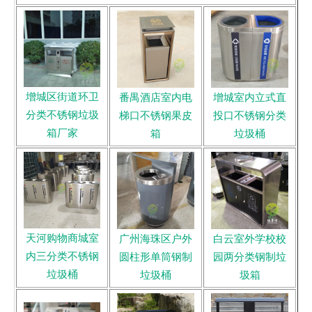
增城区街道环卫
番禺酒店室内电
增城室内立式直
分类不锈钢垃圾
梯口不锈钢果皮
投口不锈钢分类
箱厂家
箱
垃圾桶
天河购物商城室
广州海珠区户外
白云室外学校校
内三分类不锈钢
圆柱形单筒钢制
园两分类钢制垃
垃圾桶
垃圾桶
圾箱