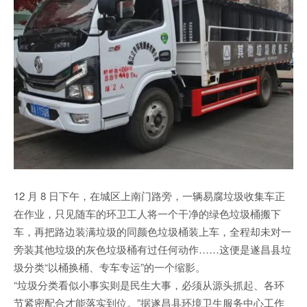
12 月 8 日下午，在城区上南门路旁，一辆易腐垃圾收集车正
在作业，只见随车的环卫工人将一个干净的绿色垃圾桶搬下
车，再把路边装满垃圾的同颜色垃圾桶装上车，全程却未对一
旁装其他垃圾的灰色垃圾桶有过任何动作……这便是遂昌县垃
圾分类“以桶换桶、专车专运”的一个缩影。
“垃圾分类看似小事实则是民生大事，必须从源头抓起、各环
节紧密配合才能落实到位。”据遂昌县环境卫生服务中心工作