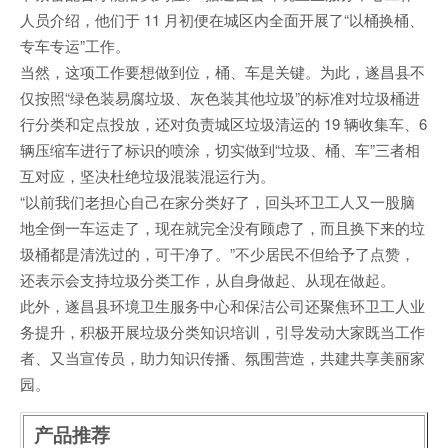
人员介绍，他们于 11 月初便在城区内全面开展了“以桶换桶、
专车专运”工作。
当然，这项工作要想做到位，桶、车是关键。为此，遂昌县不
仅按照“绿色装易腐垃圾、灰色装其他垃圾”的标准对垃圾桶进
行分类和定点投放，还对负责城区垃圾清运的 19 辆收集车、6
辆压缩车进行了标识的喷涂，切实做到“垃圾、桶、车”三者相
互对应，坚决杜绝垃圾混装混运行为。
“以前我们老担心自己在家分类好了，回头环卫工人又一股脑
地全倒一车运走了，现在就完全没有顾虑了，而且换下来的垃
圾桶都是清洗过的，可干净了。”不少居民不但给予了点赞，
还表示会支持垃圾分类工作，从自身做起、从现在做起。
此外，遂昌县环境卫生服务中心和保洁公司还聚焦环卫工人业
务提升，积极开展垃圾分类知识培训，引导发动大家既当工作
者、又当宣传员，助力知识传播、氛围营造，共建共享美丽家
园。
产品推荐